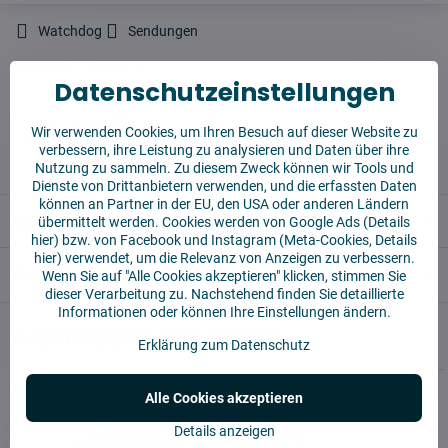
Watchdog
Sendungen
Produzent:
Vysajto.sk
Datenschutzeinstellungen
✅ Sofort versandfertig
Wir verwenden Cookies, um Ihren Besuch auf dieser Website zu
✅ KOSTENLOSE Lieferung ab 55 EUR
verbessern, ihre Leistung zu analysieren und Daten über ihre
✅14 Tage für die Rücksendung der Ware
Nutzung zu sammeln. Zu diesem Zweck können wir Tools und
Dienste von Drittanbietern verwenden, und die erfassten Daten
können an Partner in der EU, den USA oder anderen Ländern
Beschreibung
übermittelt werden. Cookies werden von Google Ads (
Details
hier
) bzw. von Facebook und Instagram (Meta-Cookies,
Details
hier
) verwendet, um die Relevanz von Anzeigen zu verbessern.
Bewertungen
0
Wenn Sie auf "Alle Cookies akzeptieren" klicken, stimmen Sie
dieser Verarbeitung zu. Nachstehend finden Sie detaillierte
Informationen oder können Ihre Einstellungen ändern.
Alternative Produkte
Erklärung zum Datenschutz
Alle Cookies akzeptieren
Details anzeigen