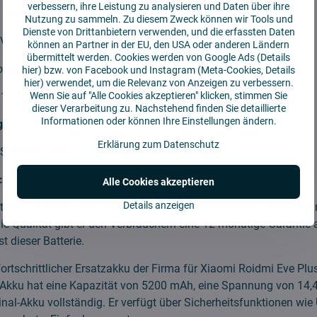
verbessern, ihre Leistung zu analysieren und Daten über ihre
0 mAh
Nutzung zu sammeln. Zu diesem Zweck können wir Tools und
Dienste von Drittanbietern verwenden, und die erfassten Daten
4V
können an Partner in der EU, den USA oder anderen Ländern
übermittelt werden. Cookies werden von Google Ads (
Details
onate
hier
) bzw. von Facebook und Instagram (Meta-Cookies,
Details
hier
) verwendet, um die Relevanz von Anzeigen zu verbessern.
Wenn Sie auf "Alle Cookies akzeptieren" klicken, stimmen Sie
137*38*37 mm
dieser Verarbeitung zu. Nachstehend finden Sie detaillierte
Informationen oder können Ihre Einstellungen ändern.
gie:
Li-Ion
Erklärung zum Datenschutz
S-PCM710VX
:
1 Stück
Alle Cookies akzeptieren
Details anzeigen
teller Cameron Sino steht hinter der hervorragenden Qualität sei
die Qualität gibt er den Verbrauchern eine 12-monatige Garantie 
t dieser Batterie.
ortschrittlicher Ersatzakku der Firma für Xiaomi Roidmi Eve Plus
 Akku hat eine Kapazität von 5200 mAh, eine Spannung von 14,
ginal-Akku vollständig. Er verfügt über Sicherheitsfunktionen wi