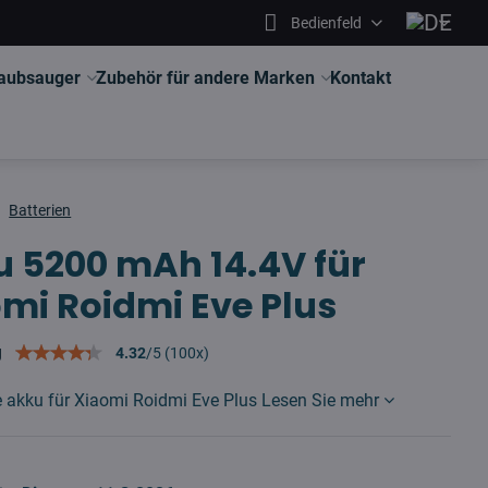
Bedienfeld
aubsauger
Zubehör für andere Marken
Kontakt
Batterien
 5200 mAh 14.4V für
mi Roidmi Eve Plus
g
4.32
/
5
(
100
x)
ve akku für Xiaomi Roidmi Eve Plus
Lesen Sie mehr