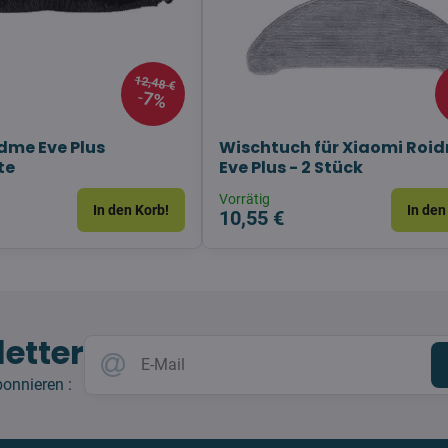
12,48 €
7%
dme Eve Plus
Wischtuch für Xiaomi Roi
te
Eve Plus - 2 Stück
Vorrätig
In den Korb!
In den
10,55 €
etter
bonnieren :