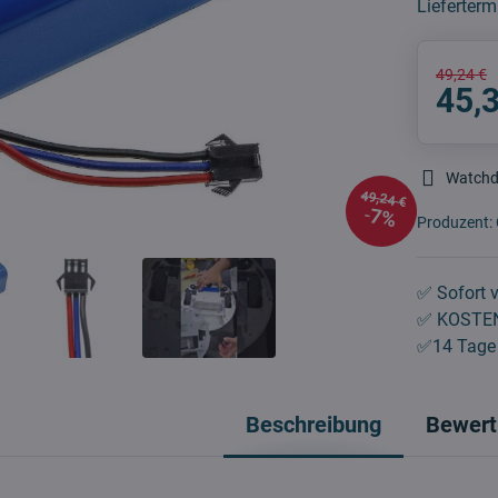
Lieferterm
49,24 €
45,
Watch
49,24 €
7%
Produzent:
✅ Sofort v
✅ KOSTEN
✅14 Tage 
Beschreibung
Bewert