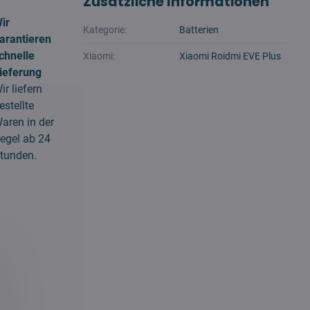
Zusätzliche Informationen
ir
Kategorie:
Batterien
arantieren
chnelle
Xiaomi:
Xiaomi Roidmi EVE Plus
ieferung
ir liefern
estellte
aren in der
egel ab 24
tunden.