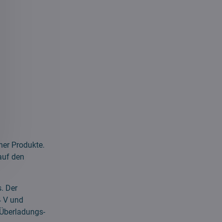
ner Produkte.
auf den
. Der
4 V und
e Überladungs-