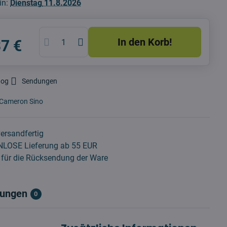
in:
Dienstag
11.8.2026
In den Korb!
37 €
dog
Sendungen
Cameron Sino
ersandfertig
LOSE Lieferung ab 55 EUR
für die Rücksendung der Ware
ungen
0