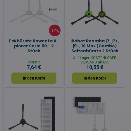
11%
Eckbürste Rowenta X-
iRobot Roomba j7, j7+,
plorer Serie 60 - 2
j9+, 10 Max (Combo)
Stück
Seitenbürste 2 Stück
Auf Lager, KOSTENLOSER
Vorrätig
VERSAND ab €55
7,64 €
10,55 €
In den Korb!
In den Korb!