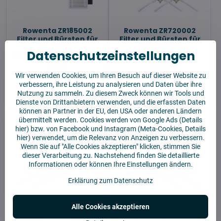
Rowenta ZR185002
Rowenta ZR720002
Filter und Bürsten für
Filter und Bürsten für
X-plorer
die Modelle
Datenschutzeinstellungen
S75s/S65/S65+/S70/S70+/S140/S140+
S20/S40/S45/S50
Vorrätig
Vorrätig
10,55 €
11,51 €
Wir verwenden Cookies, um Ihren Besuch auf dieser Website zu
verbessern, ihre Leistung zu analysieren und Daten über ihre
Nutzung zu sammeln. Zu diesem Zweck können wir Tools und
In den Korb!
In den Korb!
Dienste von Drittanbietern verwenden, und die erfassten Daten
können an Partner in der EU, den USA oder anderen Ländern
übermittelt werden. Cookies werden von Google Ads (
Details
hier
) bzw. von Facebook und Instagram (Meta-Cookies,
Details
hier
) verwendet, um die Relevanz von Anzeigen zu verbessern.
Wenn Sie auf "Alle Cookies akzeptieren" klicken, stimmen Sie
dieser Verarbeitung zu. Nachstehend finden Sie detaillierte
Informationen oder können Ihre Einstellungen ändern.
Erklärung zum Datenschutz
Alle Cookies akzeptieren
Eckbürste Rowenta X-
Eckbürste Tefal und