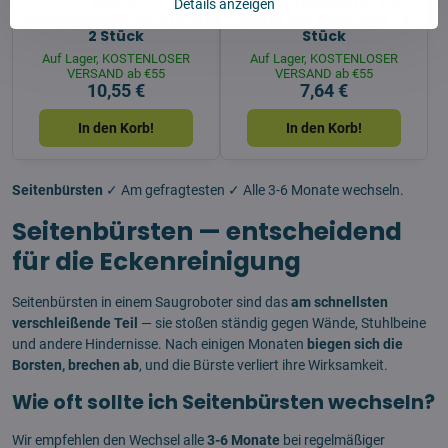
plorer
Rowenta Explorer / X-
Details anzeigen
S75s/S65/S65+/S70/S70+/S140/S140+-
plorer S20, S40, S50 - 2
2 Stück
Stück
Auf Lager, KOSTENLOSER
Auf Lager, KOSTENLOSER
VERSAND ab €55
VERSAND ab €55
10,55 €
7,64 €
In den Korb!
In den Korb!
Seitenbürsten
✓ Am gefragtesten ✓ Alle 3-6 Monate wechseln.
Seitenbürsten — entscheidend
für die Eckenreinigung
Seitenbürsten in einem Saugroboter sind das
am schnellsten
verschleißende Teil
— sie stoßen ständig gegen Wände, Stuhlbeine
und andere Hindernisse. Nach einigen Monaten
biegen sich die
Borsten, brechen ab
, und die Bürste verliert ihre Wirksamkeit.
Wie oft sollte ich Seitenbürsten wechseln?
Wir empfehlen den Wechsel alle
3-6 Monate
bei regelmäßiger