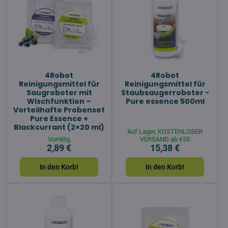
4Robot
4Robot
Reinigungsmittel für
Reinigungsmittel für
Saugroboter mit
Staubsaugerroboter -
Wischfunktion –
Pure essence 500ml
Vorteilhafte Probenset
Pure Essence +
Blackcurrant (2×20 ml)
Auf Lager, KOSTENLOSER
Vorrätig
VERSAND ab €55
2,89 €
15,38 €
In den Korb!
In den Korb!