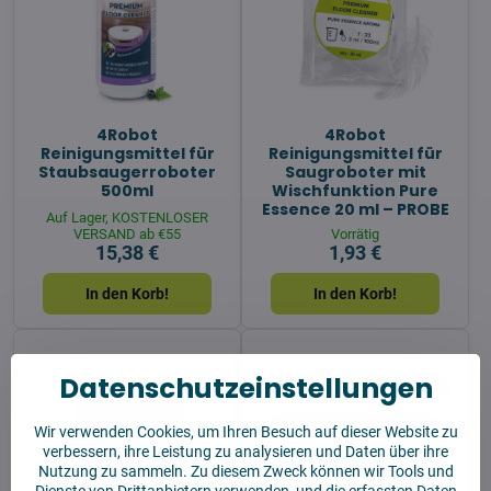
4Robot
4Robot
Reinigungsmittel für
Reinigungsmittel für
Staubsaugerroboter
Saugroboter mit
500ml
Wischfunktion Pure
Essence 20 ml – PROBE
Auf Lager, KOSTENLOSER
VERSAND ab €55
Vorrätig
15,38 €
1,93 €
In den Korb!
In den Korb!
Datenschutzeinstellungen
Wir verwenden Cookies, um Ihren Besuch auf dieser Website zu
verbessern, ihre Leistung zu analysieren und Daten über ihre
Nutzung zu sammeln. Zu diesem Zweck können wir Tools und
Dienste von Drittanbietern verwenden, und die erfassten Daten