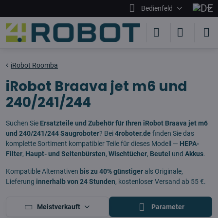
Bedienfeld
iRobot Roomba
iRobot Braava jet m6 und
240/241/244
Suchen Sie
Ersatzteile und Zubehör für Ihren iRobot Braava jet m6
und 240/241/244 Saugroboter
? Bei
4roboter.de
finden Sie das
komplette Sortiment kompatibler Teile für dieses Modell —
HEPA-
Filter
,
Haupt- und Seitenbürsten
,
Wischtücher
,
Beutel
und
Akkus
.
Kompatible Alternativen
bis zu 40% günstiger
als Originale,
Lieferung
innerhalb von 24 Stunden
, kostenloser Versand ab 55 €.
Meistverkauft
Parameter