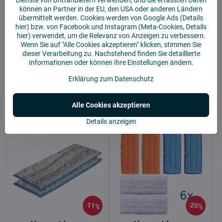
können an Partner in der EU, den USA oder anderen Ländern
übermittelt werden. Cookies werden von Google Ads (
Details
hier
) bzw. von Facebook und Instagram (Meta-Cookies,
Details
4Robot
Übergangsbügel für
hier
) verwendet, um die Relevanz von Anzeigen zu verbessern.
Reinigungsmittel für
Robotersauger
Wenn Sie auf "Alle Cookies akzeptieren" klicken, stimmen Sie
Saugroboter mit
dieser Verarbeitung zu. Nachstehend finden Sie detaillierte
Wischfunktion 20 ml –
Informationen oder können Ihre Einstellungen ändern.
PROBE
Vorrätig
Vorrätig
Erklärung zum Datenschutz
1,93 €
13,45 €
In den Korb!
Ansehen
Alle Cookies akzeptieren
Details anzeigen
11%
20%