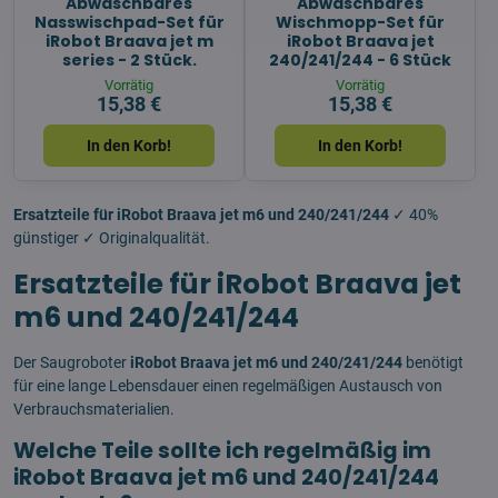
Abwaschbares
Abwaschbares
Nasswischpad-Set für
Wischmopp-Set für
iRobot Braava jet m
iRobot Braava jet
series - 2 Stück.
240/241/244 - 6 Stück
Vorrätig
Vorrätig
15,38 €
15,38 €
In den Korb!
In den Korb!
Ersatzteile für iRobot Braava jet m6 und 240/241/244
✓ 40%
günstiger ✓ Originalqualität.
Ersatzteile für iRobot Braava jet
m6 und 240/241/244
Der Saugroboter
iRobot Braava jet m6 und 240/241/244
benötigt
für eine lange Lebensdauer einen regelmäßigen Austausch von
Verbrauchsmaterialien.
Welche Teile sollte ich regelmäßig im
iRobot Braava jet m6 und 240/241/244