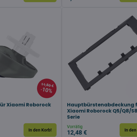
11,80 €
10%
für Xiaomi Roborock
Hauptbürstenabdeckung f
Xiaomi Roborock Q5/Q8/S
Serie
Vorrätig
In den Korb!
In den
12,48 €