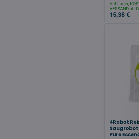
Auf Lager, K
VERSAND ab €
15,38 €
4Robot Rei
Saugrobote
Pure Essen