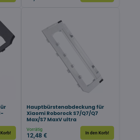
ür
Hauptbürstenabdeckung für
8-
Xiaomi Roborock S7/Q7/Q7
Max/S7 MaxV ultra
Vorrätig
 Korb!
In den Korb!
12,48 €