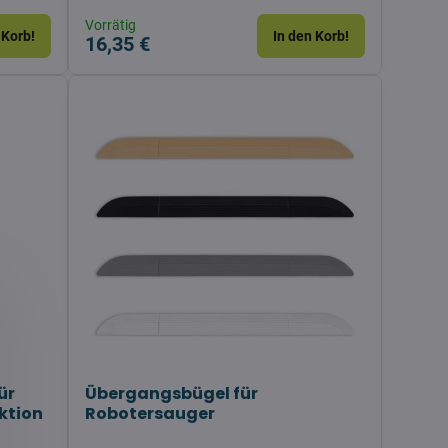
Vorrätig
 Korb!
In den Korb!
16,35 €
ür
Übergangsbügel für
ktion
Robotersauger