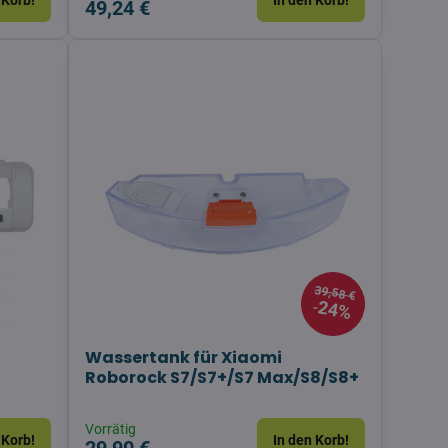
 Korb!
In den Korb!
49,24 €
39,58 €
24%
Wassertank für Xiaomi
Roborock S7/S7+/S7 Max/S8/S8+
Vorrätig
 Korb!
In den Korb!