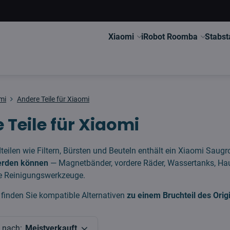
Xiaomi
iRobot Roomba
Stabst
mi
Andere Teile für Xiaomi
 Teile für Xiaomi
eilen wie Filtern, Bürsten und Beuteln enthält ein Xiaomi Saug
erden können
— Magnetbänder, vordere Räder, Wassertanks, H
le Reinigungswerkzeuge.
finden Sie kompatible Alternativen
zu einem Bruchteil des Orig
n nach:
Meistverkauft