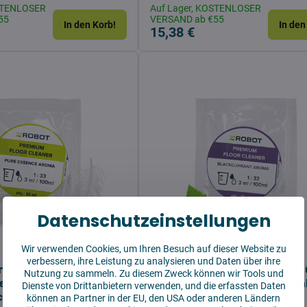
OSTENLOSER
Auf Lager, KOSTENLOSER
55
VERSAND ab €55
In den Korb!
In den
15,38 €
Datenschutzeinstellungen
Wir verwenden Cookies, um Ihren Besuch auf dieser Website zu
verbessern, ihre Leistung zu analysieren und Daten über ihre
nigungsmittel für
4Robot Reinigungsmittel f
Nutzung zu sammeln. Zu diesem Zweck können wir Tools und
r mit Wischfunktion
Saugroboter mit Wischfun
Dienste von Drittanbietern verwenden, und die erfassten Daten
ce 20 ml – PROBE
20 ml – PROBE
können an Partner in der EU, den USA oder anderen Ländern