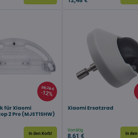
12,48 €
28,78 €
12%
 für Xiaomi
Xiaomi Ersatzrad
p 2 Pro (MJST1SHW)
Vorrätig
In den Korb!
In den
8,61 €