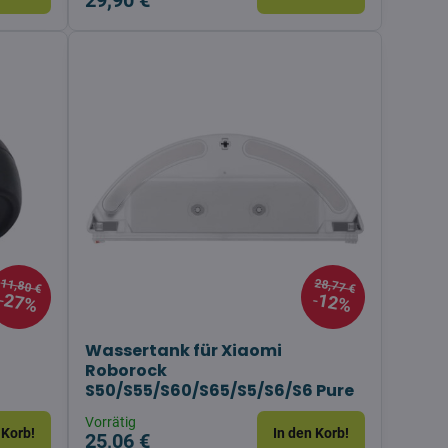
29,90 €
11,80 €
28,77 €
27%
12%
Wassertank für Xiaomi
Roborock
S50/S55/S60/S65/S5/S6/S6 Pure
Vorrätig
 Korb!
In den Korb!
25,06 €