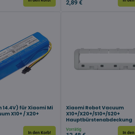
In den Korb!
In den
2,89 €
 14.4V) für Xiaomi Mi
Xiaomi Robot Vacuum
um X10+ / X20+
X10+/X20+/S10+/S20+
Hauptbürstenabdeckung
Vorrätig
In den Korb!
In den