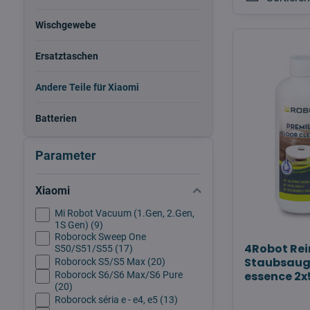
Wischgewebe
Ersatztaschen
Andere Teile für Xiaomi
Batterien
Parameter
Xiaomi
Mi Robot Vacuum (1.Gen, 2.Gen,
1S Gen) (9)
Roborock Sweep One
4Robot Rei
S50/S51/S55 (17)
Staubsauge
Roborock S5/S5 Max (20)
essence 2
Roborock S6/S6 Max/S6 Pure
(20)
Roborock séria e - e4, e5 (13)