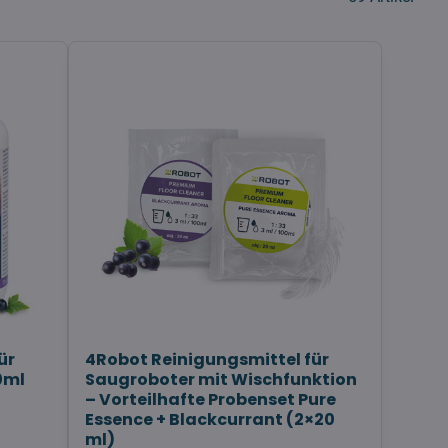
ür
4Robot Reinigungsmittel für
0ml
Saugroboter mit Wischfunktion
– Vorteilhafte Probenset Pure
Essence + Blackcurrant (2×20
ml)