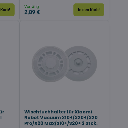
Vorrätig
 Korb!
In den Korb!
2,89 €
ür
Wischtuchhalter für Xiaomi
l
Robot Vacuum X10+/X20+/X20
Pro/X20 Max/S10+/S20+ 2 Stck.