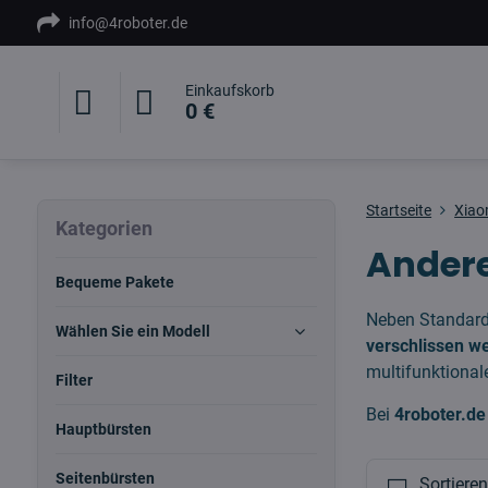
info@4roboter.de
Einkaufskorb
0 €
Startseite
Xiao
Kategorien
Andere
Bequeme Pakete
Neben Standardt
Wählen Sie ein Modell
verschlissen w
multifunktiona
Filter
Bei
4roboter.de
Hauptbürsten
Seitenbürsten
Sortiere