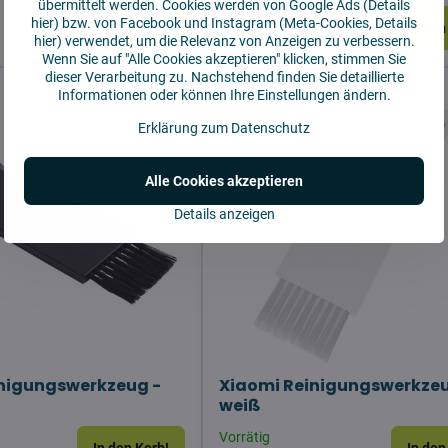
übermittelt werden. Cookies werden von Google Ads (
Details
Vorrätig
hier
) bzw. von Facebook und Instagram (Meta-Cookies,
Details
In den Korb!
In den
1,93 €
hier
) verwendet, um die Relevanz von Anzeigen zu verbessern.
Wenn Sie auf "Alle Cookies akzeptieren" klicken, stimmen Sie
dieser Verarbeitung zu. Nachstehend finden Sie detaillierte
Informationen oder können Ihre Einstellungen ändern.
Erklärung zum Datenschutz
Alle Cookies akzeptieren
Details anzeigen
nigungswerkzeug -
Xiaomi Reinigungswerkzeu
weiß
Vorrätig