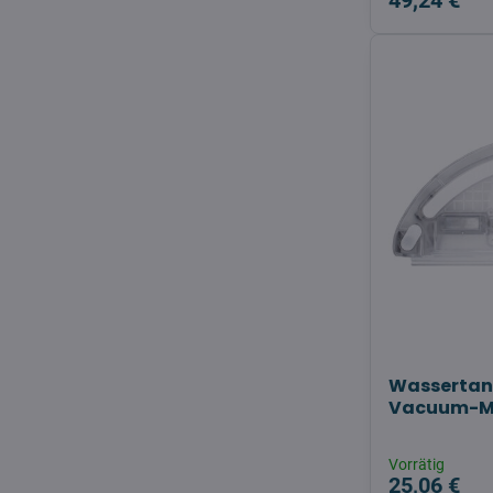
49,24 €
Wassertank
Vacuum-Mo
Vorrätig
25,06 €