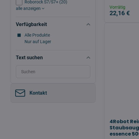
Roborock S7/S7+ (20)
Vorrätig
alle anzeigen
22,16 €
Verfügbarkeit
Alle Produkte
Nur auf Lager
Text suchen
Suchfilterergebnisse
nach
Volltext
Kontakt
4Robot Rei
Staubsauge
essence 5