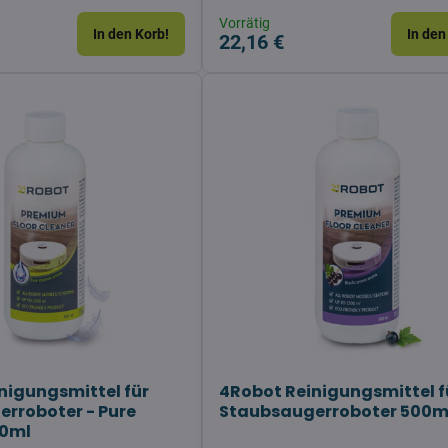
Vorrätig
In den Korb!
In den
22,16 €
nigungsmittel für
4Robot Reinigungsmittel f
rroboter - Pure
Staubsaugerroboter 500m
00ml