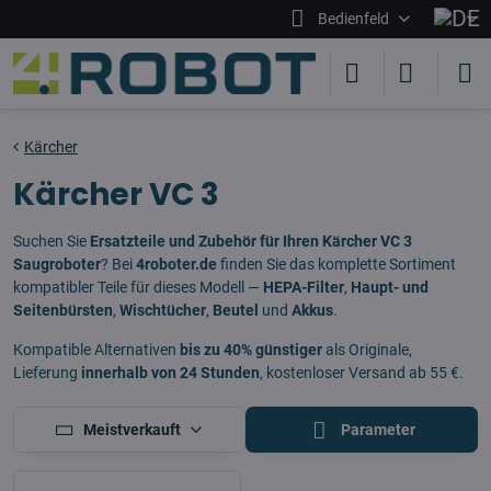
Bedienfeld
Kärcher
Kärcher VC 3
Suchen Sie
Ersatzteile und Zubehör für Ihren Kärcher VC 3
Saugroboter
? Bei
4roboter.de
finden Sie das komplette Sortiment
kompatibler Teile für dieses Modell —
HEPA-Filter
,
Haupt- und
Seitenbürsten
,
Wischtücher
,
Beutel
und
Akkus
.
Kompatible Alternativen
bis zu 40% günstiger
als Originale,
Lieferung
innerhalb von 24 Stunden
, kostenloser Versand ab 55 €.
Meistverkauft
Parameter