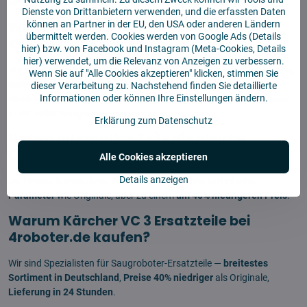
einen regelmäßigen Austausch von Verbrauchsmaterialien.
Dienste von Drittanbietern verwenden, und die erfassten Daten
können an Partner in der EU, den USA oder anderen Ländern
Welche Teile sollte ich regelmäßig im
übermittelt werden. Cookies werden von Google Ads (
Details
Kärcher VC 3 wechseln?
hier
) bzw. von Facebook und Instagram (Meta-Cookies,
Details
hier
) verwendet, um die Relevanz von Anzeigen zu verbessern.
Der regelmäßige Austausch erfordert:
HEPA-Filter
(alle 2-3 Monate),
Wenn Sie auf "Alle Cookies akzeptieren" klicken, stimmen Sie
Seitenbürsten
(3-6 Monate),
rotierende Hauptbürste
(6-12
dieser Verarbeitung zu. Nachstehend finden Sie detaillierte
Informationen oder können Ihre Einstellungen ändern.
Monate),
Wischtücher
(nach ca. 30-50 Zyklen), gelegentlich
Beutel
in der Selbstreinigungsstation.
Erklärung zum Datenschutz
Haben alternative Teile die gleiche
Qualität wie Originale?
Alle Cookies akzeptieren
Details anzeigen
Ja. Unsere kompatiblen Teile haben
identische technische
Parameter
wie Originale, aber zu einem
um 40% niedrigeren Preis
.
Warum Kärcher VC 3 Ersatzteile bei
4roboter.de kaufen?
Wir sind Spezialisten für Saugroboter-Ersatzteile —
breitestes
Sortiment in Deutschland
,
Preise 40% niedriger
als Originale,
Lieferung in 24 Stunden
.