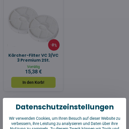
8%
Kärcher-Filter VC 3/VC
3 Premium 2St.
Vorrätig
15,38 €
In den Korb!
Ersatzteile für Kärcher VC 3
✓ 40% günstiger ✓ Originalqualität.
Datenschutzeinstellungen
Ersatzteile für Kärcher VC 3
Wir verwenden Cookies, um Ihren Besuch auf dieser Website zu
verbessern, ihre Leistung zu analysieren und Daten über ihre
Der Saugroboter
Kärcher VC 3
benötigt für eine lange Lebensdauer
Nutzung zu sammeln. Zu diesem Zweck können wir Tools und