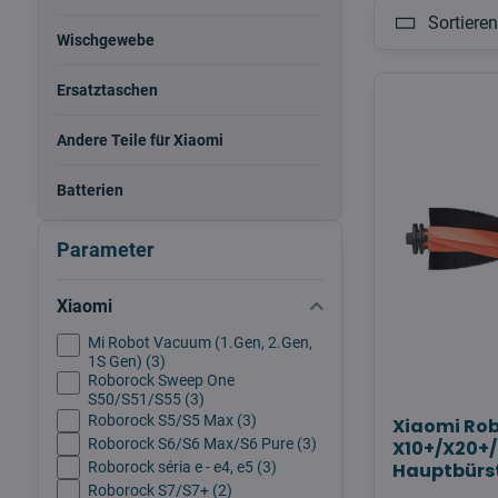
Sortiere
Wischgewebe
Ersatztaschen
Andere Teile für Xiaomi
Batterien
Parameter
Xiaomi
Mi Robot Vacuum (1.Gen, 2.Gen,
1S Gen) (3)
Roborock Sweep One
S50/S51/S55 (3)
Roborock S5/S5 Max (3)
Xiaomi Ro
Roborock S6/S6 Max/S6 Pure (3)
X10+/X20+/
Roborock séria e - e4, e5 (3)
Hauptbürs
Roborock S7/S7+ (2)