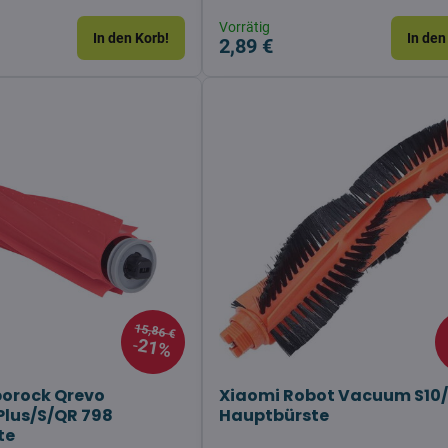
Vorrätig
In den Korb!
In den
2,89 €
15,86 €
21%
borock Qrevo
Xiaomi Robot Vacuum S10/
lus/S/QR 798
Hauptbürste
te