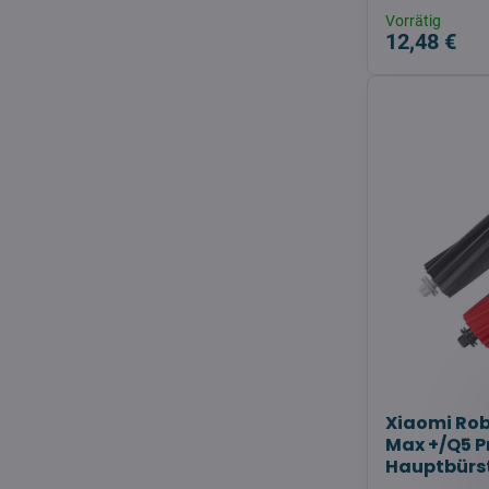
Vorrätig
12,48 €
Xiaomi Ro
Max +/Q5 P
Hauptbürs