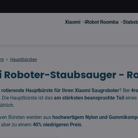
Xiaomi
iRobot Roomba
Stabst
mi
Hauptbürsten
 Roboter-Staubsauger - R
e
rotierende Hauptbürste für Ihren Xiaomi Saugroboter
? Bei
4r
 Die Hauptbürste ist das
am stärksten beanspruchte Teil
eines 
ählich.
iven Bürsten werden aus
hochwertigem Nylon und Gummikomp
, aber zu einem
40% niedrigeren Preis
.