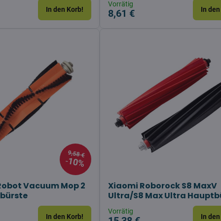
Vorrätig
In den Korb!
In den
8,61 €
9,58 €
10%
 Robot Vacuum Mop 2
Xiaomi Roborock S8 MaxV
bürste
Ultra/S8 Max Ultra Hauptb
Vorrätig
In den Korb!
In den
15,38 €