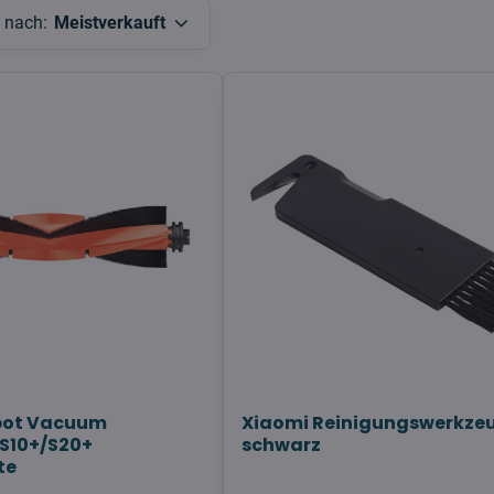
n nach:
Meistverkauft
bot Vacuum
Xiaomi Reinigungswerkzeu
S10+/S20+
schwarz
te