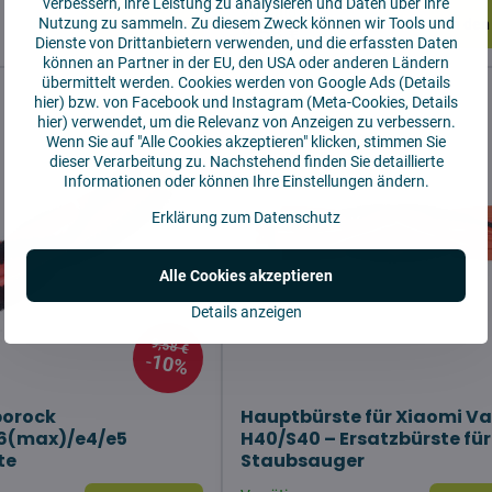
verbessern, ihre Leistung zu analysieren und Daten über ihre
Vorrätig
Nutzung zu sammeln. Zu diesem Zweck können wir Tools und
In den Korb!
In den
9,58 €
Dienste von Drittanbietern verwenden, und die erfassten Daten
können an Partner in der EU, den USA oder anderen Ländern
übermittelt werden. Cookies werden von Google Ads (
Details
hier
) bzw. von Facebook und Instagram (Meta-Cookies,
Details
hier
) verwendet, um die Relevanz von Anzeigen zu verbessern.
Wenn Sie auf "Alle Cookies akzeptieren" klicken, stimmen Sie
dieser Verarbeitung zu. Nachstehend finden Sie detaillierte
Informationen oder können Ihre Einstellungen ändern.
Erklärung zum Datenschutz
Alle Cookies akzeptieren
Details anzeigen
9,58 €
10%
borock
Hauptbürste für Xiaomi 
6(max)/e4/e5
H40/S40 – Ersatzbürste für
te
Staubsauger