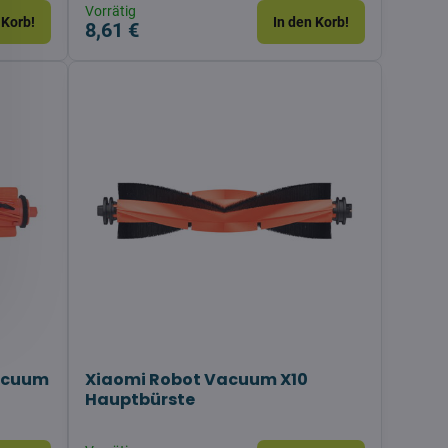
Vorrätig
 Korb!
In den Korb!
8,61 €
Vacuum
Xiaomi Robot Vacuum X10
Hauptbürste