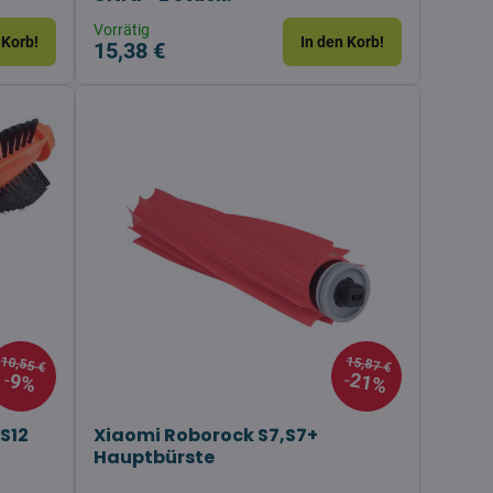
Vorrätig
 Korb!
In den Korb!
15,38 €
10,55 €
15,87 €
21%
9%
S12
Xiaomi Roborock S7,S7+
Hauptbürste