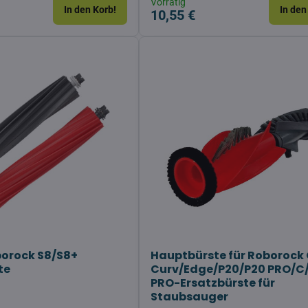
Vorrätig
In den Korb!
In den
10,55 €
orock S8/S8+
Hauptbürste für Roborock
te
Curv/Edge/P20/P20 PRO/C
PRO-Ersatzbürste für
Staubsauger