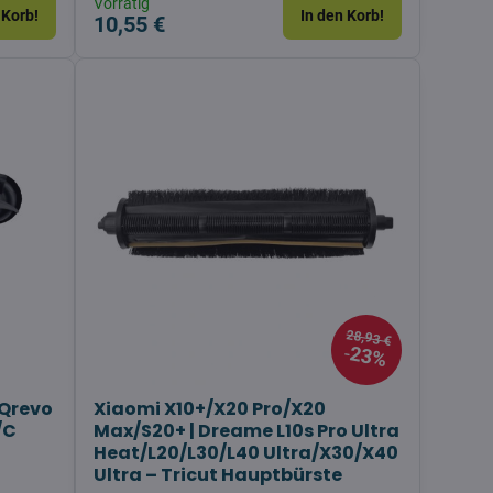
Vorrätig
 Korb!
In den Korb!
10,55 €
28,93 €
23%
 Qrevo
Xiaomi X10+/X20 Pro/X20
/C
Max/S20+ | Dreame L10s Pro Ultra
Heat/L20/L30/L40 Ultra/X30/X40
Ultra – Tricut Hauptbürste