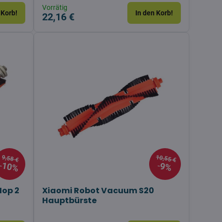
Vorrätig
 Korb!
In den Korb!
22,16 €
10,55 €
9,58 €
10%
9%
Mop 2
Xiaomi Robot Vacuum S20
Hauptbürste