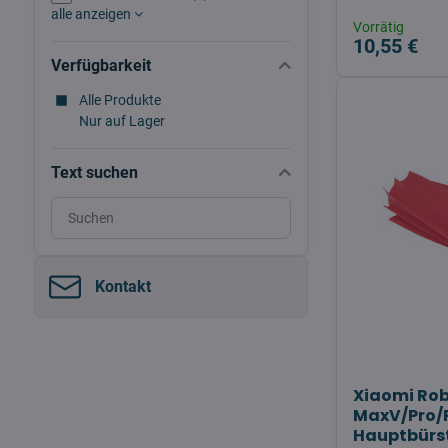
alle anzeigen
Vorrätig
10,55 €
Verfügbarkeit
Alle Produkte
Nur auf Lager
Text suchen
Suchfilterergebnisse
nach
Volltext
Kontakt
Xiaomi Ro
MaxV/Pro/P
Hauptbürs