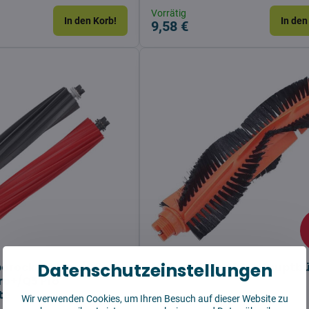
Vorrätig
In den Korb!
In den
9,58 €
Datenschutzeinstellungen
borock Q8 Max/Q8
Mi Robot Mop PRO Hauptbü
ro+/Q5 Pro
te
Wir verwenden Cookies, um Ihren Besuch auf dieser Website zu