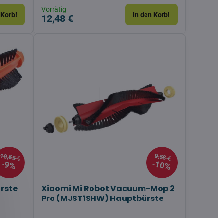
Vorrätig
 Korb!
In den Korb!
12,48 €
10,55 €
9,58 €
10%
9%
rste
Xiaomi Mi Robot Vacuum-Mop 2
Pro (MJST1SHW) Hauptbürste