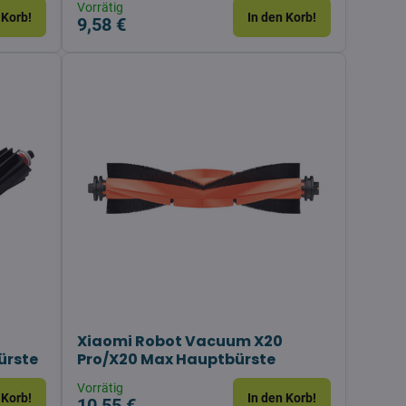
Vorrätig
 Korb!
In den Korb!
9,58 €
Xiaomi Robot Vacuum X20
ürste
Pro/X20 Max Hauptbürste
Vorrätig
 Korb!
In den Korb!
10,55 €