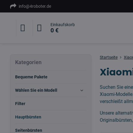
info@4roboter.de
Einkaufskorb
0 €
Startseite
Xiao
Kategorien
Xiaomi
Bequeme Pakete
Suchen Sie ein
Wählen Sie ein Modell
Xiaomi-Modelle.
verschleißt allm
Filter
Unsere alternat
Hauptbürsten
Originalbürsten
Seitenbürsten