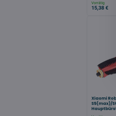
Vorrätig
15,38 €
Xiaomi Ro
S5(max)/S
Hauptbürs