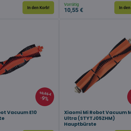
Vorrätig
In den Korb!
In den
10,55 €
10,55 €
9%
bot Vacuum E10
Xiaomi Mi Robot Vacuum 
te
Ultra (STYTJ05ZHM)
Hauptbürste