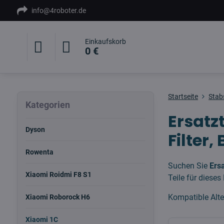
info@4roboter.de
Einkaufskorb
0 €
Startseite
Stab
Kategorien
Ersatz
Dyson
Filter,
Rowenta
Suchen Sie
Ers
Xiaomi Roidmi F8 S1
Teile für diese
Kompatible Alt
Xiaomi Roborock H6
Xiaomi 1C