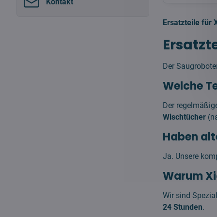
Kontakt
Ersatzteile für
Ersatzt
Der Saugrobote
Welche Te
Der regelmäßige
Wischtücher
(na
Haben alte
Ja. Unsere kom
Warum Xia
Wir sind Spezia
24 Stunden
.