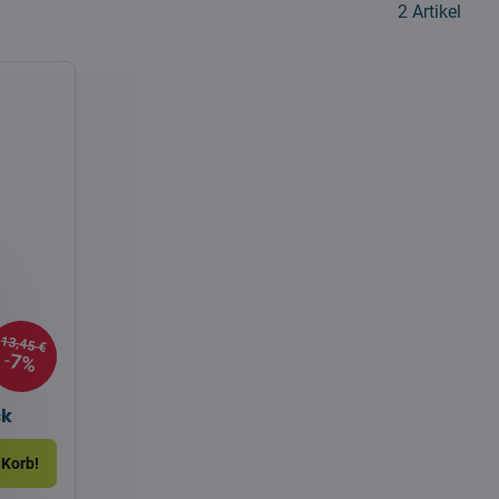
2
Artikel
13,45 €
7%
ck
 Korb!