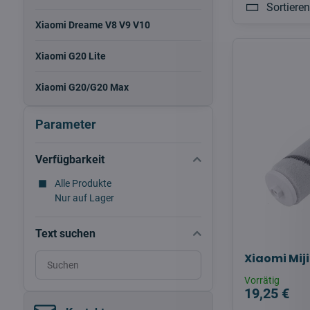
Sortiere
Xiaomi Dreame V8 V9 V10
Xiaomi G20 Lite
Xiaomi G20/G20 Max
Parameter
Verfügbarkeit
Alle Produkte
Nur auf Lager
Text suchen
Xiaomi Mij
Suchfilterergebnisse
nach
Vorrätig
Volltext
19,25 €