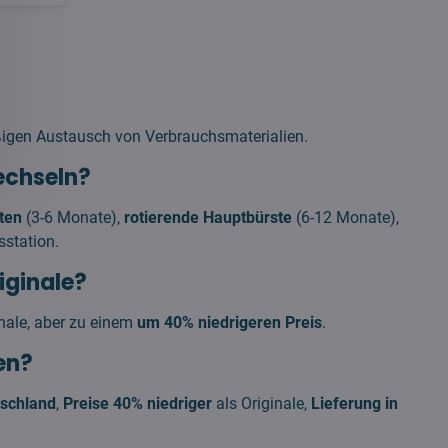
ßigen Austausch von Verbrauchsmaterialien.
echseln?
ten
(3-6 Monate),
rotierende Hauptbürste
(6-12 Monate),
sstation.
iginale?
nale, aber zu einem
um 40% niedrigeren Preis
.
en?
tschland
,
Preise 40% niedriger
als Originale,
Lieferung in