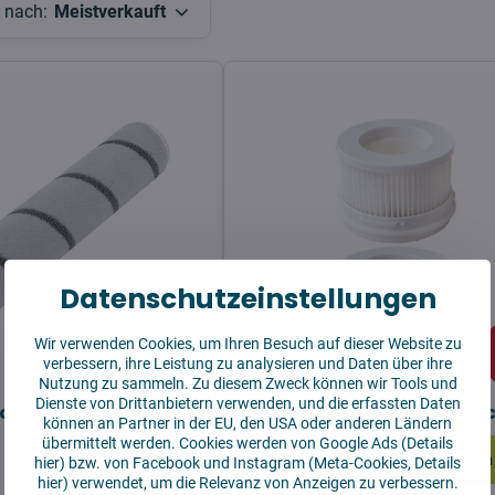
n nach:
Meistverkauft
Datenschutzeinstellungen
21,82 €
Wir verwenden Cookies, um Ihren Besuch auf dieser Website zu
11%
verbessern, ihre Leistung zu analysieren und Daten über ihre
Nutzung zu sammeln. Zu diesem Zweck können wir Tools und
Dienste von Drittanbietern verwenden, und die erfassten Daten
ia 1C Hauptbürste
Xiaomi Mijia 1C Filter 2 Stü
können an Partner in der EU, den USA oder anderen Ländern
übermittelt werden. Cookies werden von Google Ads (
Details
Vorrätig
In den Korb!
In den
hier
) bzw. von Facebook und Instagram (Meta-Cookies,
Details
12,48 €
hier
) verwendet, um die Relevanz von Anzeigen zu verbessern.