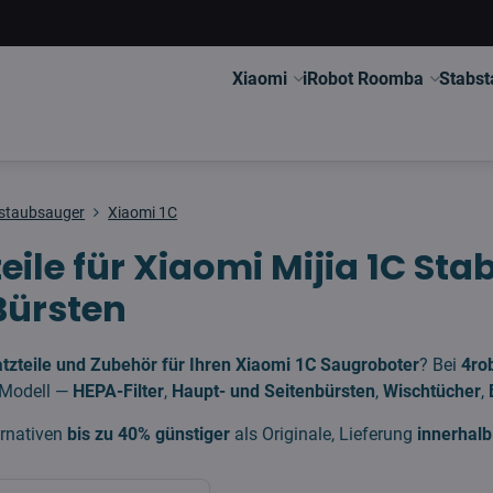
Xiaomi
iRobot Roomba
Stabst
staubsauger
Xiaomi 1C
teile für Xiaomi Mijia 1C S
 Bürsten
atzteile und Zubehör für Ihren Xiaomi 1C Saugroboter
? Bei
4ro
s Modell —
HEPA-Filter
,
Haupt- und Seitenbürsten
,
Wischtücher
,
ernativen
bis zu 40% günstiger
als Originale, Lieferung
innerhal