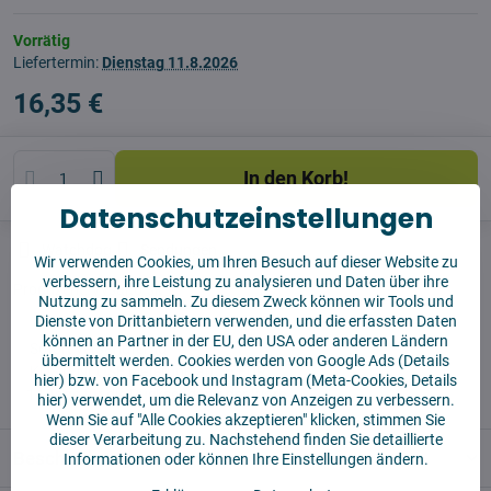
Vorrätig
Liefertermin:
Dienstag
11.8.2026
16,35 €
In den Korb!
Datenschutzeinstellungen
Watchdog
Sendungen
Wir verwenden Cookies, um Ihren Besuch auf dieser Website zu
verbessern, ihre Leistung zu analysieren und Daten über ihre
Produzent:
Vysajto.sk
Nutzung zu sammeln. Zu diesem Zweck können wir Tools und
Dienste von Drittanbietern verwenden, und die erfassten Daten
können an Partner in der EU, den USA oder anderen Ländern
✅ Sofort versandfertig
übermittelt werden. Cookies werden von Google Ads (
Details
✅ KOSTENLOSE Lieferung ab 55 EUR
hier
) bzw. von Facebook und Instagram (Meta-Cookies,
Details
✅14 Tage für die Rücksendung der Ware
hier
) verwendet, um die Relevanz von Anzeigen zu verbessern.
Wenn Sie auf "Alle Cookies akzeptieren" klicken, stimmen Sie
dieser Verarbeitung zu. Nachstehend finden Sie detaillierte
Beschreibung
Informationen oder können Ihre Einstellungen ändern.