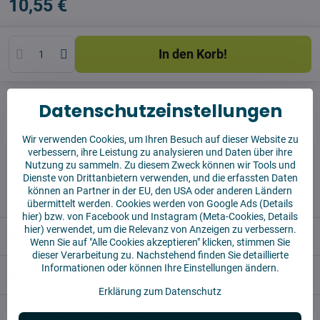
10,55 €
In den Korb!
Watchdog
Sendungen
Datenschutzeinstellungen
Produzent:
Vysajto.sk
Wir verwenden Cookies, um Ihren Besuch auf dieser Website zu
verbessern, ihre Leistung zu analysieren und Daten über ihre
✅ Sofort versandfertig
Nutzung zu sammeln. Zu diesem Zweck können wir Tools und
Dienste von Drittanbietern verwenden, und die erfassten Daten
✅ KOSTENLOSE Lieferung ab 55 EUR
können an Partner in der EU, den USA oder anderen Ländern
✅14 Tage für die Rücksendung der Ware
übermittelt werden. Cookies werden von Google Ads (
Details
hier
) bzw. von Facebook und Instagram (Meta-Cookies,
Details
hier
) verwendet, um die Relevanz von Anzeigen zu verbessern.
Beschreibung
Wenn Sie auf "Alle Cookies akzeptieren" klicken, stimmen Sie
dieser Verarbeitung zu. Nachstehend finden Sie detaillierte
Informationen oder können Ihre Einstellungen ändern.
Bewertungen
0
Erklärung zum Datenschutz
Alternative Produkte