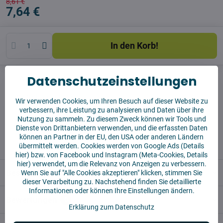
8,61 €
7,64 €
In den Korb!
Datenschutzeinstellungen
Watchdog
Sendungen
Produzent:
Vysajto.sk
Wir verwenden Cookies, um Ihren Besuch auf dieser Website zu
verbessern, ihre Leistung zu analysieren und Daten über ihre
Nutzung zu sammeln. Zu diesem Zweck können wir Tools und
✅ Sofort versandfertig
Dienste von Drittanbietern verwenden, und die erfassten Daten
✅ KOSTENLOSE Lieferung ab 55 EUR
können an Partner in der EU, den USA oder anderen Ländern
✅14 Tage für die Rücksendung der Ware
übermittelt werden. Cookies werden von Google Ads (
Details
hier
) bzw. von Facebook und Instagram (Meta-Cookies,
Details
hier
) verwendet, um die Relevanz von Anzeigen zu verbessern.
Beschreibung
Wenn Sie auf "Alle Cookies akzeptieren" klicken, stimmen Sie
dieser Verarbeitung zu. Nachstehend finden Sie detaillierte
Informationen oder können Ihre Einstellungen ändern.
Bewertungen
0
Erklärung zum Datenschutz