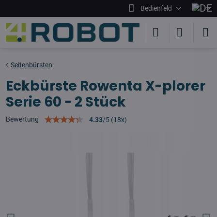
Bedienfeld
Seitenbürsten
Eckbürste Rowenta X-plorer
Serie 60 - 2 Stück
Bewertung
4.33
/
5
(
18
x)