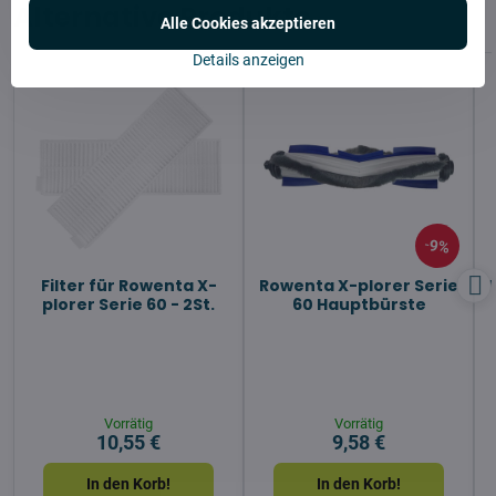
Alternative Produkte
Alle Cookies akzeptieren
Details anzeigen
9%
Filter für Rowenta X-
Rowenta X-plorer Serie
plorer Serie 60 - 2St.
60 Hauptbürste
Vorrätig
Vorrätig
10,55 €
9,58 €
In den Korb!
In den Korb!