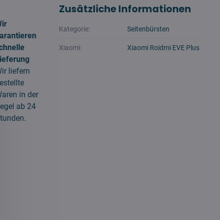
Zusätzliche Informationen
ir
Kategorie:
Seitenbürsten
arantieren
chnelle
Xiaomi:
Xiaomi Roidmi EVE Plus
ieferung
ir liefern
estellte
aren in der
egel ab 24
tunden.