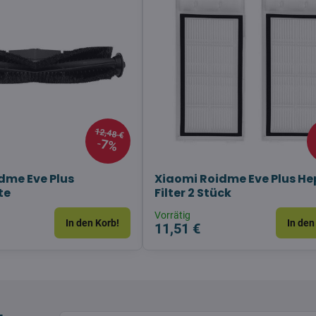
12,48 €
7%
dme Eve Plus
Xiaomi Roidme Eve Plus H
te
Filter 2 Stück
Vorrätig
In den Korb!
In den
11,51 €