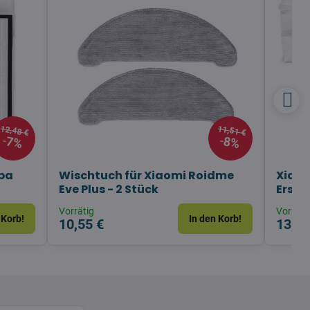
12,48 €
11,51 €
7%
8%
epa
Wischtuch für Xiaomi Roidme
Xiaom
Eve Plus - 2 Stück
Ersat
Vorrätig
Vorräti
 Korb!
In den Korb!
10,55 €
13,45