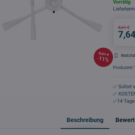
Vorrätig
Lieferterm
8,61 €
7,64
8,61 €
Watch
11%
Produzent:
✅ Sofort v
✅ KOSTEN
✅14 Tage 
Beschreibung
Bewert