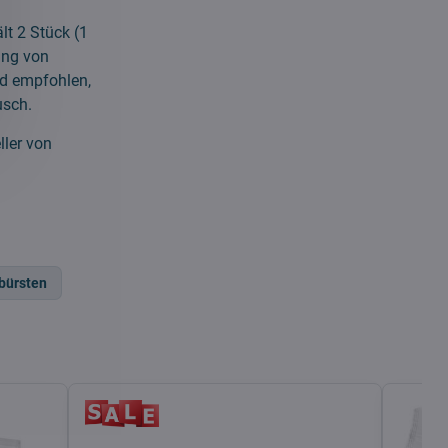
lt 2 Stück (1
ung von
rd empfohlen,
usch.
ller von
bürsten