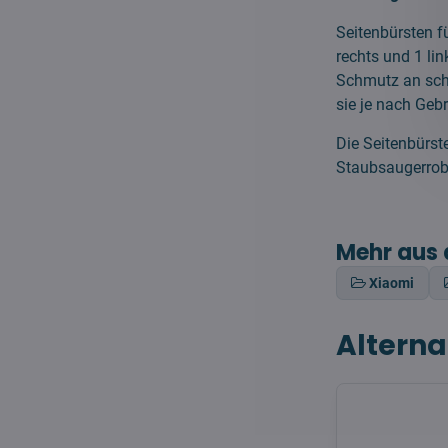
Seitenbürsten f
rechts und 1 li
Schmutz an schw
sie je nach Geb
Die Seitenbürste
Staubsaugerro
Mehr aus 
Xiaomi
Alterna