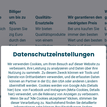
Billiger
W
e
um bis zu
Qualitäts-
Wir garantieren den
g
40%
Ersatzteile
niedrigsten Preis
s
sich
Sparen Sie
Wir bieten
Bei uns kaufen Sie
L
zig Euro
Qualitätsprodukte
immer den besten
W
durch den
von einem
Wert und den besten
b
Kauf
bewährten
Preis auf dem
W
kompatibler
Hersteller.
Markt.
R
Datenschutzeinstellungen
Teile.
S
Wir verwenden Cookies, um Ihren Besuch auf dieser Website zu
verbessern, ihre Leistung zu analysieren und Daten über ihre
Nutzung zu sammeln. Zu diesem Zweck können wir Tools und
Dienste von Drittanbietern verwenden, und die erfassten Daten
me Eve Plus
können an Partner in der EU, den USA oder anderen Ländern
übermittelt werden. Cookies werden von Google Ads (
Details
150*45 mm
hier
) bzw. von Facebook und Instagram (Meta-Cookies,
Details
hier
) verwendet, um die Relevanz von Anzeigen zu verbessern.
ustausch:
3 Monate
Wenn Sie auf "Alle Cookies akzeptieren" klicken, stimmen Sie
dieser Verarbeitung zu. Nachstehend finden Sie detaillierte
:
2 Stück