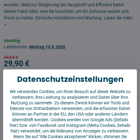
wurden. Ideal zur Steigerung der Saugkraft und Effizienz bietet
dieses Paket alles, was Sie brauchen, um Ihr Zuhause sauber und
frisch zu halten. Einfache Installation und Wartung.
Lesen Sie mehr
Vorrätig
Liefertermin:
Montag
10.8.2026
44,64 €
29,90 €
Datenschutzeinstellungen
In den Korb!
Wir verwenden Cookies, um Ihren Besuch auf dieser Website zu
verbessern, ihre Leistung zu analysieren und Daten über ihre
Nutzung zu sammeln. Zu diesem Zweck können wir Tools und
Watchdog
Sendungen
Dienste von Drittanbietern verwenden, und die erfassten Daten
können an Partner in der EU, den USA oder anderen Ländern
Produzent:
Aftermarket
übermittelt werden. Cookies werden von Google Ads (
Details
hier
) bzw. von Facebook und Instagram (Meta-Cookies,
Details
hier
) verwendet, um die Relevanz von Anzeigen zu verbessern.
✅ Sofort versandfertig
Wenn Sie auf "Alle Cookies akzeptieren" klicken, stimmen Sie