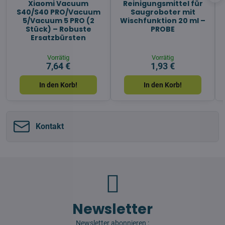
Xiaomi Vacuum
Reinigungsmittel für
S40/S40 PRO/Vacuum
Saugroboter mit
5/Vacuum 5 PRO (2
Wischfunktion 20 ml –
Stück) – Robuste
PROBE
Ersatzbürsten
Vorrätig
Vorrätig
7,64 €
1,93 €
In den Korb!
In den Korb!
Kontakt
Newsletter
Newsletter abonnieren :