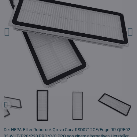
Der HEPA-Filter Roborock Qrevo Curv-RSD0712CE/Edge-RR-QRE02-
03-WHT/P20/P20 PRO/C/C PRO von einem alternativen Hersteller