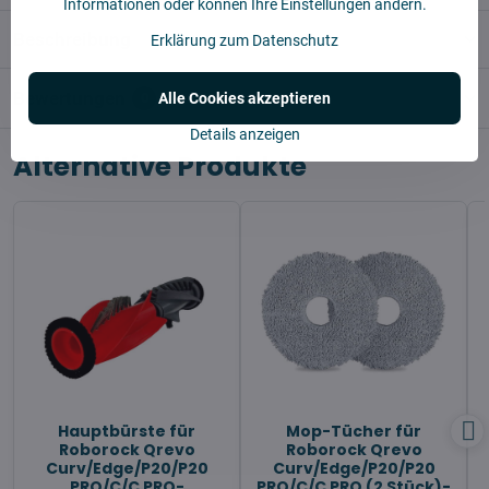
Informationen oder können Ihre Einstellungen ändern.
Beschreibung
Erklärung zum Datenschutz
Bewertungen
Alle Cookies akzeptieren
0
Details anzeigen
Alternative Produkte
Hauptbürste für
Mop-Tücher für
Roborock Qrevo
Roborock Qrevo
Curv/Edge/P20/P20
Curv/Edge/P20/P20
PRO/C/C PRO-
PRO/C/C PRO (2 Stück)-