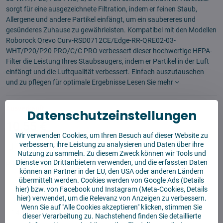
sorgt für eine ausgezeichnete Filtration, indem er feinen Staub,
Allergene und andere Partikel einfängt, um ein saubereres und
gesünderes Zuhause zu gewährleisten. Kompatibel mit den Modellen
Roborock Qrevo Curv-RSD0712CE/Edge-RR-QRE02-03-
WHT/P20/P20 PRO/C/C PRO verbessert dieser hochwertige HEPA-
Filter die Leistung Ihres Staubsaugers, indem er Partikel in der Luft
einfängt und die Luftqualität verbessert. Einfach auszutauschen
und zu pflegen für optimale Ergebnisse
Lesen Sie mehr
Ausverkauft
Datenschutzeinstellungen
10,55 €
Wir verwenden Cookies, um Ihren Besuch auf dieser Website zu
verbessern, ihre Leistung zu analysieren und Daten über ihre
Watchdog
Sendungen
Nutzung zu sammeln. Zu diesem Zweck können wir Tools und
Dienste von Drittanbietern verwenden, und die erfassten Daten
Produzent:
Aftermarket
können an Partner in der EU, den USA oder anderen Ländern
übermittelt werden. Cookies werden von Google Ads (
Details
hier
) bzw. von Facebook und Instagram (Meta-Cookies,
Details
✅ Sofort versandfertig
hier
) verwendet, um die Relevanz von Anzeigen zu verbessern.
✅ KOSTENLOSE Lieferung ab 55 EUR
Wenn Sie auf "Alle Cookies akzeptieren" klicken, stimmen Sie
✅14 Tage für die Rücksendung der Ware
dieser Verarbeitung zu. Nachstehend finden Sie detaillierte