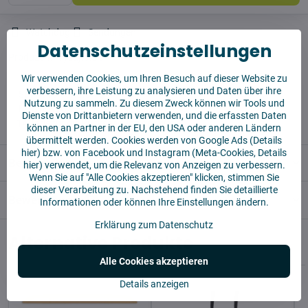
Watchdog
Sendungen
Datenschutzeinstellungen
Produzent:
Vysajto.sk
Wir verwenden Cookies, um Ihren Besuch auf dieser Website zu
verbessern, ihre Leistung zu analysieren und Daten über ihre
✅ Sofort versandfertig
Nutzung zu sammeln. Zu diesem Zweck können wir Tools und
✅ KOSTENLOSE Lieferung ab 55 EUR
Dienste von Drittanbietern verwenden, und die erfassten Daten
✅14 Tage für die Rücksendung der Ware
können an Partner in der EU, den USA oder anderen Ländern
übermittelt werden. Cookies werden von Google Ads (
Details
hier
) bzw. von Facebook und Instagram (Meta-Cookies,
Details
Beschreibung
hier
) verwendet, um die Relevanz von Anzeigen zu verbessern.
Wenn Sie auf "Alle Cookies akzeptieren" klicken, stimmen Sie
dieser Verarbeitung zu. Nachstehend finden Sie detaillierte
Bewertungen
0
Informationen oder können Ihre Einstellungen ändern.
Erklärung zum Datenschutz
Alternative Produkte
Alle Cookies akzeptieren
Details anzeigen