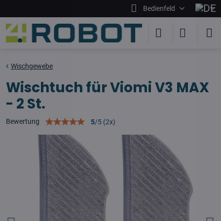
Bedienfeld
Wischgewebe
Wischtuch für Viomi V3 MAX
- 2 St.
Bewertung
5
/
5
(
2
x)