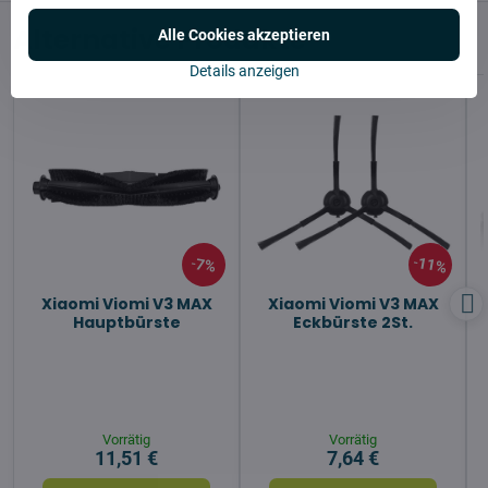
Alternative Produkte
Alle Cookies akzeptieren
Details anzeigen
11%
7%
Xiaomi Viomi V3 MAX
Xiaomi Viomi V3 MAX
Hauptbürste
Eckbürste 2St.
Vorrätig
Vorrätig
11,51 €
7,64 €