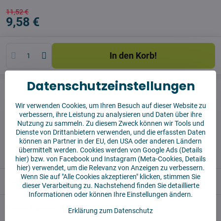
11,52 €
9,58 €
In den Korb!
Datenschutzeinstellungen
Watchdog
Sendungen
Wir verwenden Cookies, um Ihren Besuch auf dieser Website zu
Produzent:
Vysajto.sk
verbessern, ihre Leistung zu analysieren und Daten über ihre
Nutzung zu sammeln. Zu diesem Zweck können wir Tools und
Dienste von Drittanbietern verwenden, und die erfassten Daten
✅ Sofort versandfertig
können an Partner in der EU, den USA oder anderen Ländern
✅ KOSTENLOSE Lieferung ab 55 EUR
übermittelt werden. Cookies werden von Google Ads (
Details
✅14 Tage für die Rücksendung der Ware
hier
) bzw. von Facebook und Instagram (Meta-Cookies,
Details
hier
) verwendet, um die Relevanz von Anzeigen zu verbessern.
Wenn Sie auf "Alle Cookies akzeptieren" klicken, stimmen Sie
Beschreibung
dieser Verarbeitung zu. Nachstehend finden Sie detaillierte
Informationen oder können Ihre Einstellungen ändern.
Bewertungen
0
Erklärung zum Datenschutz