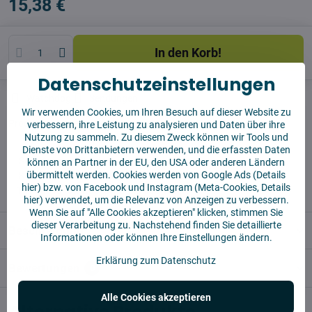
15,38 €
In den Korb!
Datenschutzeinstellungen
Watchdog
Sendungen
Wir verwenden Cookies, um Ihren Besuch auf dieser Website zu
Produzent:
Vysajto.sk
verbessern, ihre Leistung zu analysieren und Daten über ihre
Nutzung zu sammeln. Zu diesem Zweck können wir Tools und
Dienste von Drittanbietern verwenden, und die erfassten Daten
✅ Sofort versandfertig
können an Partner in der EU, den USA oder anderen Ländern
übermittelt werden. Cookies werden von Google Ads (
Details
✅ KOSTENLOSE Lieferung ab 55 EUR
hier
) bzw. von Facebook und Instagram (Meta-Cookies,
Details
✅14 Tage für die Rücksendung der Ware
hier
) verwendet, um die Relevanz von Anzeigen zu verbessern.
Wenn Sie auf "Alle Cookies akzeptieren" klicken, stimmen Sie
dieser Verarbeitung zu. Nachstehend finden Sie detaillierte
Beschreibung
Informationen oder können Ihre Einstellungen ändern.
Erklärung zum Datenschutz
Bewertungen
0
Alle Cookies akzeptieren
Alternative Produkte