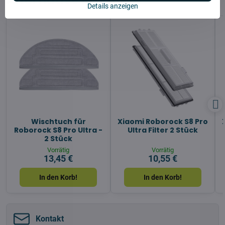
Details anzeigen
Wischtuch für
Xiaomi Roborock S8 Pro
Roborock S8 Pro Ultra -
Ultra Filter 2 Stück
2 Stück
Vorrätig
Vorrätig
13,45 €
10,55 €
In den Korb!
In den Korb!
Kontakt