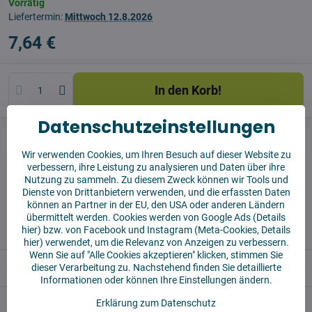
Vorrätig
Liefertermin:
Mittwoch
12.8.2026
7,64 €
In den Korb!
Datenschutzeinstellungen
Watchdog
Sendungen
Wir verwenden Cookies, um Ihren Besuch auf dieser Website zu
Produzent:
Vysajto.sk
verbessern, ihre Leistung zu analysieren und Daten über ihre
Nutzung zu sammeln. Zu diesem Zweck können wir Tools und
Dienste von Drittanbietern verwenden, und die erfassten Daten
✅ Sofort versandfertig
können an Partner in der EU, den USA oder anderen Ländern
✅ KOSTENLOSE Lieferung ab 55 EUR
übermittelt werden. Cookies werden von Google Ads (
Details
✅14 Tage für die Rücksendung der Ware
hier
) bzw. von Facebook und Instagram (Meta-Cookies,
Details
hier
) verwendet, um die Relevanz von Anzeigen zu verbessern.
Wenn Sie auf "Alle Cookies akzeptieren" klicken, stimmen Sie
Beschreibung
dieser Verarbeitung zu. Nachstehend finden Sie detaillierte
Informationen oder können Ihre Einstellungen ändern.
Erklärung zum Datenschutz
Bewertungen
0