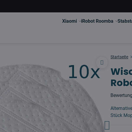
Xiaomi
iRobot Roomba
Stabst
Startseite
Wisc
Robo
Bewertun
Alternati
Stück Mop