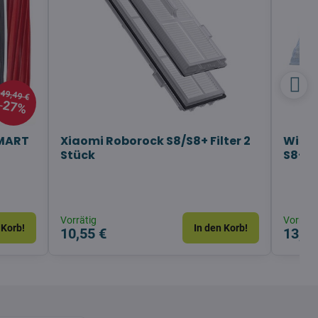
49,49 €
27%
SMART
Xiaomi Roborock S8/S8+ Filter 2
Wisch
Stück
S8+/S8
Vorrätig
Vorräti
 Korb!
In den Korb!
10,55 €
13,45