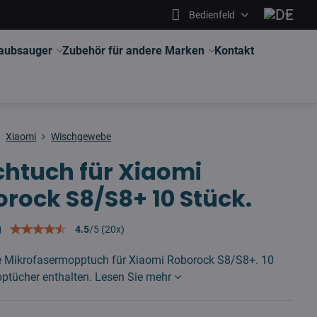
Bedienfeld
aubsauger
Zubehör für andere Marken
Kontakt
Xiaomi
Wischgewebe
htuch für Xiaomi
rock S8/S8+ 10 Stück.
g
4.5
/
5
(
20
x)
ve Mikrofasermopptuch für Xiaomi Roborock S8/S8+. 10
ptücher enthalten.
Lesen Sie mehr