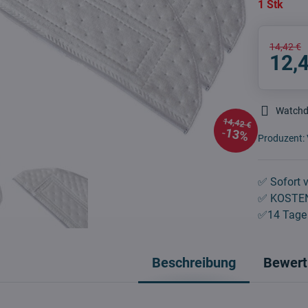
1 Stk
14,42 €
12,
Watch
14,42 €
13%
Produzent:
✅ Sofort v
✅ KOSTEN
✅14 Tage 
Beschreibung
Bewert