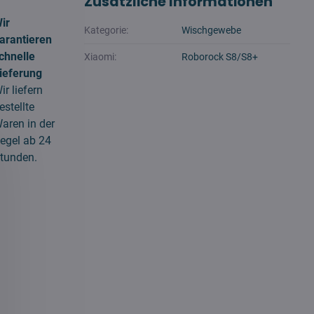
Zusätzliche Informationen
ir
Kategorie:
Wischgewebe
arantieren
chnelle
Xiaomi:
Roborock S8/S8+
ieferung
ir liefern
estellte
aren in der
egel ab 24
tunden.