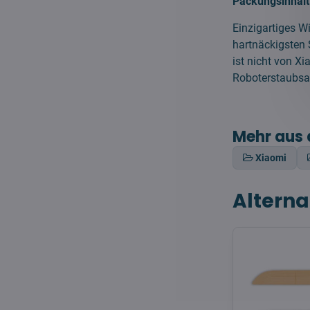
Packungsinhalt
Einzigartiges W
hartnäckigsten
ist nicht von X
Roboterstaubsau
Mehr aus 
Xiaomi
Alterna