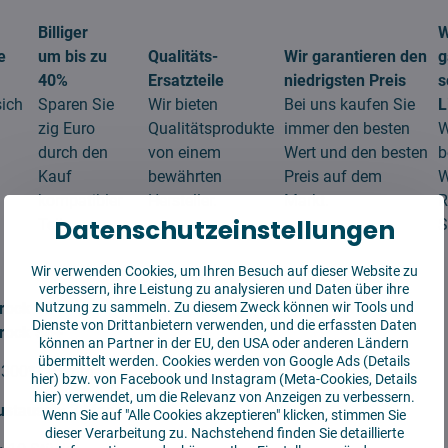
Billiger
W
e
um bis zu
Qualitäts-
Wir garantieren den
g
40%
Ersatzteile
niedrigsten Preis
s
sich
Sparen Sie
Wir bieten
Bei uns kaufen Sie
L
zig Euro
Qualitätsprodukte
immer den besten
W
durch den
von einem
Wert und den besten
b
Kauf
bewährten
Preis auf dem
W
kompatibler
Hersteller.
Markt.
R
Datenschutzeinstellungen
Teile.
S
Wir verwenden Cookies, um Ihren Besuch auf dieser Website zu
verbessern, ihre Leistung zu analysieren und Daten über ihre
Nutzung zu sammeln. Zu diesem Zweck können wir Tools und
rock S8
Dienste von Drittanbietern verwenden, und die erfassten Daten
rock S8+
können an Partner in der EU, den USA oder anderen Ländern
übermittelt werden. Cookies werden von Google Ads (
Details
300*110 mm
hier
) bzw. von Facebook und Instagram (Meta-Cookies,
Details
hier
) verwendet, um die Relevanz von Anzeigen zu verbessern.
ustausch:
3 Monate
Wenn Sie auf "Alle Cookies akzeptieren" klicken, stimmen Sie
dieser Verarbeitung zu. Nachstehend finden Sie detaillierte