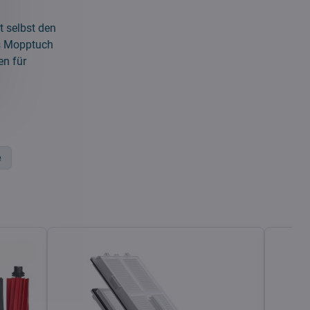
 selbst den
as Mopptuch
en für
e