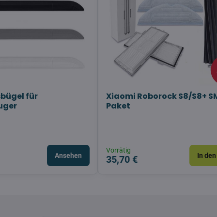
bügel für
Xiaomi Roborock S8/S8+ 
uger
Paket
Vorrätig
Ansehen
In den
35,70 €