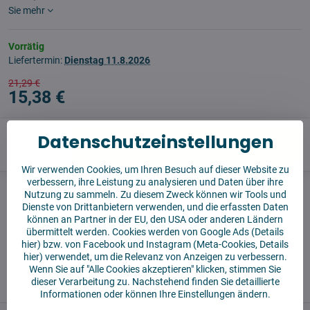
Sie mehr
Vorrätig
Liefertermin:
Dienstag
11.8.2026
21,29 €
15,38 €
Datenschutzeinstellungen
In den Korb!
Wir verwenden Cookies, um Ihren Besuch auf dieser Website zu
verbessern, ihre Leistung zu analysieren und Daten über ihre
Watchdog
Sendungen
Nutzung zu sammeln. Zu diesem Zweck können wir Tools und
Dienste von Drittanbietern verwenden, und die erfassten Daten
Produzent:
Vysajto.sk
können an Partner in der EU, den USA oder anderen Ländern
übermittelt werden. Cookies werden von Google Ads (
Details
hier
) bzw. von Facebook und Instagram (Meta-Cookies,
Details
✅ Sofort versandfertig
hier
) verwendet, um die Relevanz von Anzeigen zu verbessern.
✅ KOSTENLOSE Lieferung ab 55 EUR
Wenn Sie auf "Alle Cookies akzeptieren" klicken, stimmen Sie
✅14 Tage für die Rücksendung der Ware
dieser Verarbeitung zu. Nachstehend finden Sie detaillierte
Informationen oder können Ihre Einstellungen ändern.