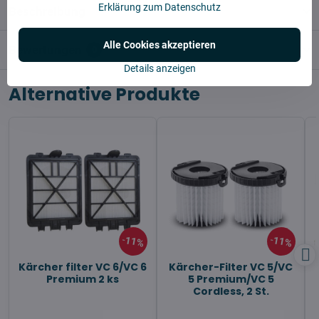
Erklärung zum Datenschutz
Beschreibung
Alle Cookies akzeptieren
Bewertungen
0
Details anzeigen
Alternative Produkte
11%
11%
Kärcher filter VC 6/VC 6
Kärcher-Filter VC 5/VC
Premium 2 ks
5 Premium/VC 5
Cordless, 2 St.