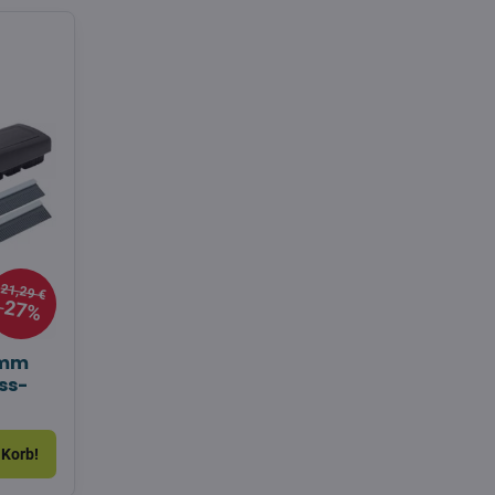
21,29 €
27%
 mm
ss-
 Korb!