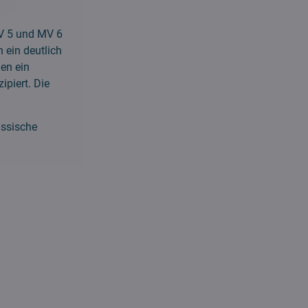
MV 5 und MV 6
 ein deutlich
hen ein
ipiert. Die
assische