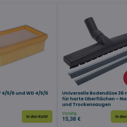
 4/5/6 und WD 4/5/6
Universelle Bodendüse 36
für harte Oberflächen – Na
und Trockensaugen
Vorrätig
In den Korb!
In den
15,38 €