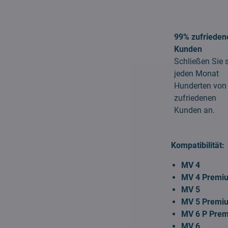
99% zufrieden
Kunden
Schließen Sie 
jeden Monat
Hunderten von
zufriedenen
Kunden an.
Kompatibilität:
MV 4
MV 4 Premi
MV 5
MV 5 Premi
MV 6 P Prem
MV 6