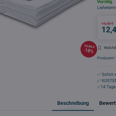
Vorrätig
Lieferterm
15,38 €
12,
15,38 €
Watch
18%
Produzent:
✅ Sofort v
✅ KOSTEN
✅14 Tage 
Beschreibung
Bewert