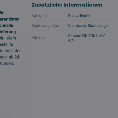
Zusätzliche Informationen
ir
Kategorie:
Ersatz-Beutel
arantieren
chnelle
Staubsaugertyp:
Klassischer Staubsauger
ieferung
Kärcher WD 4/5/6, MV
ir liefern
Kärcher:
4/5
estellte
aren in der
egel ab 24
tunden.