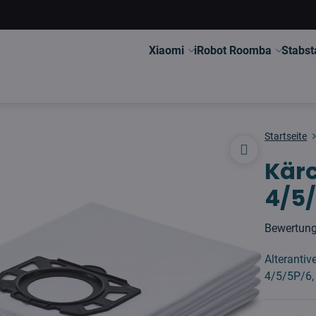
Xiaomi
iRobot Roomba
Stabst
Startseite
Kär
4/5/
Bewertun
Alterantiv
4/5/5P/6,