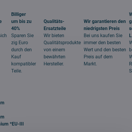
Billiger
W
e
um bis zu
Qualitäts-
Wir garantieren den
g
40%
Ersatzteile
niedrigsten Preis
s
sich
Sparen Sie
Wir bieten
Bei uns kaufen Sie
L
zig Euro
Qualitätsprodukte
immer den besten
W
durch den
von einem
Wert und den besten
b
Kauf
bewährten
Preis auf dem
W
kompatibler
Hersteller.
Markt.
R
Teile.
S
um
um
ium *EU-III