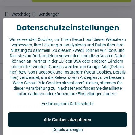
Watchdog
Sendungen
Datenschutzeinstellungen
Produzent:
Vysajto.sk
Wir verwenden Cookies, um Ihren Besuch auf dieser Website zu
✅ Sofort versandfertig
verbessern, ihre Leistung zu analysieren und Daten über ihre
✅ KOSTENLOSE Lieferung ab 55 EUR
Nutzung zu sammeln. Zu diesem Zweck können wir Tools und
✅14 Tage für die Rücksendung der Ware
Dienste von Drittanbietern verwenden, und die erfassten Daten
können an Partner in der EU, den USA oder anderen Ländern
übermittelt werden. Cookies werden von Google Ads (
Details
Beschreibung
hier
) bzw. von Facebook und Instagram (Meta-Cookies,
Details
hier
) verwendet, um die Relevanz von Anzeigen zu verbessern.
Wenn Sie auf "Alle Cookies akzeptieren" klicken, stimmen Sie
Bewertungen
0
dieser Verarbeitung zu. Nachstehend finden Sie detaillierte
Informationen oder können Ihre Einstellungen ändern.
Alternative Produkte
Erklärung zum Datenschutz
Alle Cookies akzeptieren
Details anzeigen