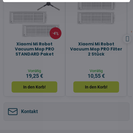
4%
Xiaomi Mi Robot
Xiaomi Mi Robot
Vacuum Mop PRO
Vacuum Mop PRO Filter
STANDARD Paket
2 Stück
Vorrätig
Vorrätig
19,25 €
10,55 €
In den Korb!
In den Korb!
Kontakt