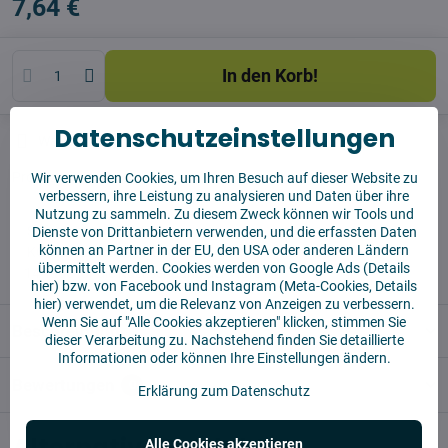
7,64 €
In den Korb!
Datenschutzeinstellungen
Watchdog
Sendungen
Produzent:
Vysajto.sk
Wir verwenden Cookies, um Ihren Besuch auf dieser Website zu
verbessern, ihre Leistung zu analysieren und Daten über ihre
Nutzung zu sammeln. Zu diesem Zweck können wir Tools und
✅ Sofort versandfertig
Dienste von Drittanbietern verwenden, und die erfassten Daten
können an Partner in der EU, den USA oder anderen Ländern
✅ KOSTENLOSE Lieferung ab 55 EUR
übermittelt werden. Cookies werden von Google Ads (
Details
✅14 Tage für die Rücksendung der Ware
hier
) bzw. von Facebook und Instagram (Meta-Cookies,
Details
hier
) verwendet, um die Relevanz von Anzeigen zu verbessern.
Wenn Sie auf "Alle Cookies akzeptieren" klicken, stimmen Sie
Beschreibung
dieser Verarbeitung zu. Nachstehend finden Sie detaillierte
Informationen oder können Ihre Einstellungen ändern.
Bewertungen
0
Erklärung zum Datenschutz
Alternative Produkte
Alle Cookies akzeptieren