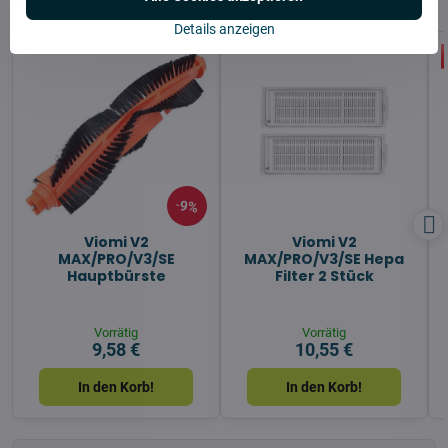
Details anzeigen
9%
Viomi V2
Viomi V2
MAX/PRO/V3/SE
MAX/PRO/V3/SE Hepa
Hauptbürste
Filter 2 Stück
Vorrätig
Vorrätig
9,58 €
10,55 €
In den Korb!
In den Korb!