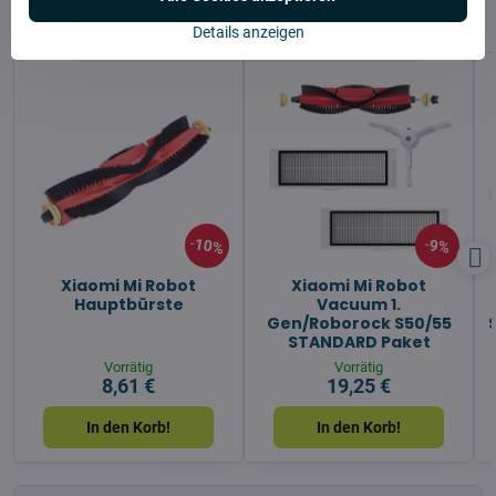
Alternative Produkte
Details anzeigen
10%
9%
Xiaomi Mi Robot
Xiaomi Mi Robot
Hauptbürste
Vacuum 1.
Gen/Roborock S50/55
STANDARD Paket
Vorrätig
Vorrätig
8,61 €
19,25 €
In den Korb!
In den Korb!