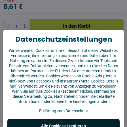
9,58 €
8,61 €
In den Korb!
Datenschutzeinstellungen
Watchdog
Sendungen
Wir verwenden Cookies, um Ihren Besuch auf dieser Website zu
Produzent:
Vysajto.sk
verbessern, ihre Leistung zu analysieren und Daten über ihre
Nutzung zu sammeln. Zu diesem Zweck können wir Tools und
Dienste von Drittanbietern verwenden, und die erfassten Daten
✅ Sofort versandfertig
können an Partner in der EU, den USA oder anderen Ländern
übermittelt werden. Cookies werden von Google Ads (
Details
✅ KOSTENLOSE Lieferung ab 55 EUR
hier
) bzw. von Facebook und Instagram (Meta-Cookies,
Details
✅14 Tage für die Rücksendung der Ware
hier
) verwendet, um die Relevanz von Anzeigen zu verbessern.
Wenn Sie auf "Alle Cookies akzeptieren" klicken, stimmen Sie
dieser Verarbeitung zu. Nachstehend finden Sie detaillierte
Beschreibung
Informationen oder können Ihre Einstellungen ändern.
Erklärung zum Datenschutz
Bewertungen
0
Alle Cookies akzeptieren