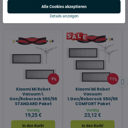
Bewertungen
0
Alle Cookies akzeptieren
Details anzeigen
Alternative Produkte
11%
9%
Xiaomi Mi Robot
Xiaomi Mi Robot
Vacuum 1.
Vacuum
Gen/Roborock S50/55
1.Gen/Roborock S50/55
STANDARD Paket
COMFORT Paket
Vorrätig
Vorrätig
19,25 €
23,12 €
In den Korb!
In den Korb!