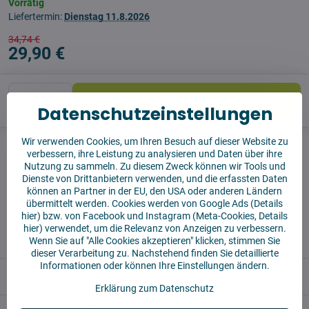
Vorrätig
Liefertermin:
Dienstag
11.8.2026
34,74 €
29,90 €
In den Korb!
Datenschutzeinstellungen
Wir verwenden Cookies, um Ihren Besuch auf dieser Website zu
Watchdog
Sendungen
verbessern, ihre Leistung zu analysieren und Daten über ihre
Nutzung zu sammeln. Zu diesem Zweck können wir Tools und
Produzent:
Vysajto.sk
Dienste von Drittanbietern verwenden, und die erfassten Daten
können an Partner in der EU, den USA oder anderen Ländern
übermittelt werden. Cookies werden von Google Ads (
Details
✅ Sofort versandfertig
hier
) bzw. von Facebook und Instagram (Meta-Cookies,
Details
✅ KOSTENLOSE Lieferung ab 55 EUR
hier
) verwendet, um die Relevanz von Anzeigen zu verbessern.
✅14 Tage für die Rücksendung der Ware
Wenn Sie auf "Alle Cookies akzeptieren" klicken, stimmen Sie
dieser Verarbeitung zu. Nachstehend finden Sie detaillierte
Informationen oder können Ihre Einstellungen ändern.
Beschreibung
Erklärung zum Datenschutz