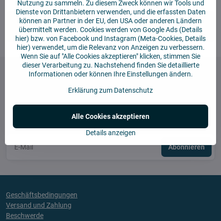
Nutzung zu sammeln. Zu diesem Zweck können wir Tools und
Dienste von Drittanbietern verwenden, und die erfassten Daten
können an Partner in der EU, den USA oder anderen Ländern
Kontakt
übermittelt werden. Cookies werden von Google Ads (
Details
hier
) bzw. von Facebook und Instagram (Meta-Cookies,
Details
hier
) verwendet, um die Relevanz von Anzeigen zu verbessern.
Wenn Sie auf "Alle Cookies akzeptieren" klicken, stimmen Sie
dieser Verarbeitung zu. Nachstehend finden Sie detaillierte
Informationen oder können Ihre Einstellungen ändern.
Erklärung zum Datenschutz
Newsletter
Alle Cookies akzeptieren
Newsletter abonnieren :
Details anzeigen
Abonnieren
Geschäftsbedingungen
Versand und Zahlung
Beschwerde