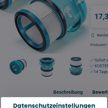
17,
Watch
Produzent:
✅ Sofort v
✅ KOSTEN
✅14 Tage 
Beschreibung
Bewert
Datenschutzeinstellungen