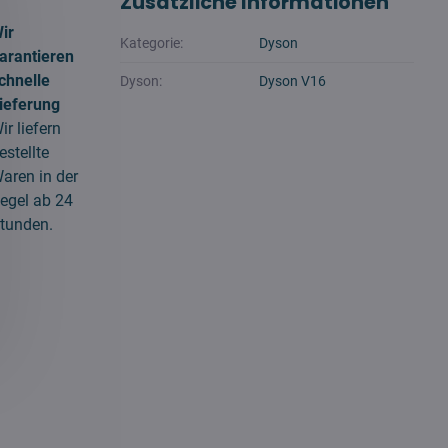
Zusätzliche Informationen
ir
Kategorie:
Dyson
arantieren
chnelle
Dyson:
Dyson V16
ieferung
ir liefern
estellte
aren in der
egel ab 24
tunden.