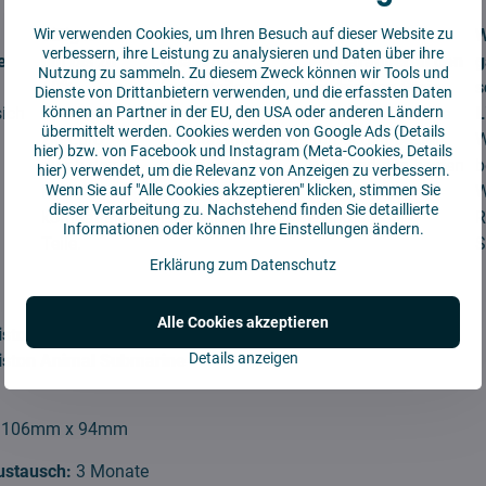
Wir verwenden Cookies, um Ihren Besuch auf dieser Website zu
Billiger
W
verbessern, ihre Leistung zu analysieren und Daten über ihre
e
um bis zu
Qualitäts-
Wir garantieren den
g
Nutzung zu sammeln. Zu diesem Zweck können wir Tools und
40%
Ersatzteile
niedrigsten Preis
s
Dienste von Drittanbietern verwenden, und die erfassten Daten
können an Partner in der EU, den USA oder anderen Ländern
sich
Sparen Sie
Wir bieten
Bei uns kaufen Sie
L
übermittelt werden. Cookies werden von Google Ads (
Details
zig Euro
Qualitätsprodukte
immer den besten
W
hier
) bzw. von Facebook und Instagram (Meta-Cookies,
Details
durch den
von einem
Wert und den besten
b
hier
) verwendet, um die Relevanz von Anzeigen zu verbessern.
Wenn Sie auf "Alle Cookies akzeptieren" klicken, stimmen Sie
Kauf
bewährten
Preis auf dem
W
dieser Verarbeitung zu. Nachstehend finden Sie detaillierte
kompatibler
Hersteller.
Markt.
R
Informationen oder können Ihre Einstellungen ändern.
Teile.
S
Erklärung zum Datenschutz
Alle Cookies akzeptieren
iston Animal
Details anzeigen
iston Animal Submarine
:
106mm x 94mm
ustausch:
3 Monate