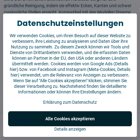
gründliche Reinigung, indem sie effektiv Ecken, Kanten und schwer
zugängliche Stellen erreicht. Kompatibel mit den Modellen Dreame
X30 Ultra/L20 Ultra/L10s Pro Series/L10s Ultra Gen 2 verbessert
Datenschutzeinstellungen
diese hochwertige Seitenbürste die Leistung Ihres Staubsaugers und
sorgt für ein saubereres Zuhause. Sie ist einfach zu ersetzen und zu
Wir verwenden Cookies, um Ihren Besuch auf dieser Website zu
warten.
Lesen Sie mehr
verbessern, ihre Leistung zu analysieren und Daten über ihre
Nutzung zu sammeln. Zu diesem Zweck können wir Tools und
Dienste von Drittanbietern verwenden, und die erfassten Daten
Farba
können an Partner in der EU, den USA oder anderen Ländern
übermittelt werden. Cookies werden von Google Ads (
Details
hier
) bzw. von Facebook und Instagram (Meta-Cookies,
Details
hier
) verwendet, um die Relevanz von Anzeigen zu verbessern.
Wenn Sie auf "Alle Cookies akzeptieren" klicken, stimmen Sie
Vorrätig
dieser Verarbeitung zu. Nachstehend finden Sie detaillierte
Informationen oder können Ihre Einstellungen ändern.
Liefertermin:
Mittwoch
12.8.2026
7,64 €
Erklärung zum Datenschutz
Alle Cookies akzeptieren
In den Korb!
Details anzeigen