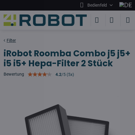
Bedienfeld
Filter
iRobot Roomba Combo j5 j5+
i5 i5+ Hepa-Filter 2 Stück
Bewertung
4.2
/
5
(
5
x)