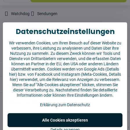
Watchdog
Sendungen
Produzent:
Vysajto.sk
Datenschutzeinstellungen
✅ Sofort versandfertig
Wir verwenden Cookies, um Ihren Besuch auf dieser Website zu
✅ KOSTENLOSE Lieferung ab 55 EUR
verbessern, ihre Leistung zu analysieren und Daten über ihre
✅14 Tage für die Rücksendung der Ware
Nutzung zu sammeln. Zu diesem Zweck können wir Tools und
Dienste von Drittanbietern verwenden, und die erfassten Daten
können an Partner in der EU, den USA oder anderen Ländern
Beschreibung
übermittelt werden. Cookies werden von Google Ads (
Details
hier
) bzw. von Facebook und Instagram (Meta-Cookies,
Details
hier
) verwendet, um die Relevanz von Anzeigen zu verbessern.
Bewertungen
0
Wenn Sie auf "Alle Cookies akzeptieren" klicken, stimmen Sie
dieser Verarbeitung zu. Nachstehend finden Sie detaillierte
Informationen oder können Ihre Einstellungen ändern.
Alternative Produkte
Erklärung zum Datenschutz
Alle Cookies akzeptieren
Details anzeigen