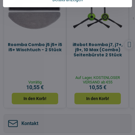
Roomba Combo j5 j5+ i5
iRobot Roomba j7, j7+,
i5+ Wischtuch - 2 Stück
j9+, 10 Max (Combo)
Seitenbürste 2 Stück
Auf Lager, KOSTENLOSER
Vorrätig
VERSAND ab €55
10,55 €
10,55 €
In den Korb!
In den Korb!
Kontakt