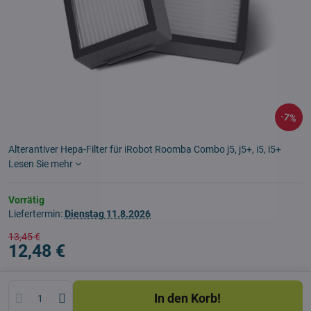
7%
Alterantiver Hepa-Filter für iRobot Roomba Combo j5, j5+, i5, i5+
Lesen Sie mehr
Vorrätig
Liefertermin:
Dienstag
11.8.2026
13,45 €
12,48 €
In den Korb!