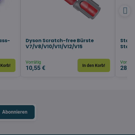
ass-
Dyson Scratch-free Bürste
Staub
V7/V8/V10/V11/V12/V15
Staub
Vorrätig
Vorräti
 Korb!
In den Korb!
10,55 €
28,93
Abonnieren