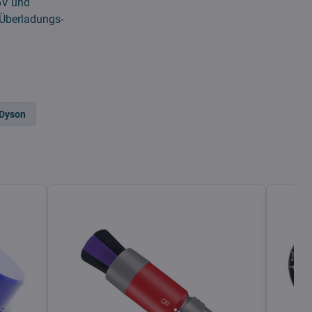
6V und
e Überladungs-
Dyson