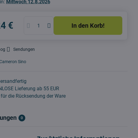
in:
Mittwoch
12.8.2026
24 €
In den Korb!
dog
Sendungen
Cameron Sino
ersandfertig
LOSE Lieferung ab 55 EUR
für die Rücksendung der Ware
ungen
0