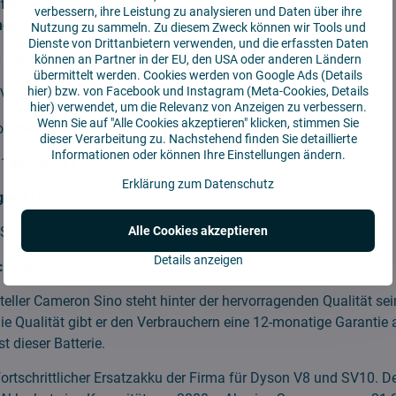
ffy
verbessern, ihre Leistung zu analysieren und Daten über ihre
nge
Nutzung zu sammeln. Zu diesem Zweck können wir Tools und
Dienste von Drittanbietern verwenden, und die erfassten Daten
0 mAh
können an Partner in der EU, den USA oder anderen Ländern
übermittelt werden. Cookies werden von Google Ads (
Details
hier
) bzw. von Facebook und Instagram (Meta-Cookies,
Details
6V
hier
) verwendet, um die Relevanz von Anzeigen zu verbessern.
Wenn Sie auf "Alle Cookies akzeptieren" klicken, stimmen Sie
onate
dieser Verarbeitung zu. Nachstehend finden Sie detaillierte
Informationen oder können Ihre Einstellungen ändern.
:
146*120*81 mm
Erklärung zum Datenschutz
gie:
Li-Ion
Alle Cookies akzeptieren
S-DYC810VX
Details anzeigen
:
1 Stück
teller Cameron Sino steht hinter der hervorragenden Qualität sei
die Qualität gibt er den Verbrauchern eine 12-monatige Garantie 
t dieser Batterie.
ortschrittlicher Ersatzakku der Firma für Dyson V8 und SV10. D