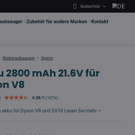
Bedienfeld
aubsauger
Zubehör für andere Marken
Kontakt
Stabstaubsauger
Dyson
 2800 mAh 21.6V für
on V8
g
4.38
/
5
(
107
x)
ve akku für Dyson V8 und SV10
Lesen Sie mehr