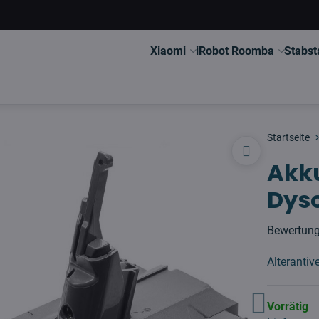
Xiaomi
iRobot Roomba
Stabst
Startseite
Akku
Dys
Bewertun
Alteranti
Vorrätig