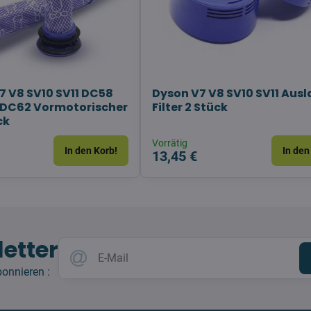
7 V8 SV10 SV11 DC58
Dyson V7 V8 SV10 SV11 Ausl
 DC62 Vormotorischer
Filter 2 Stück
ck
Vorrätig
In den Korb!
In den
13,45 €
etter
bonnieren :