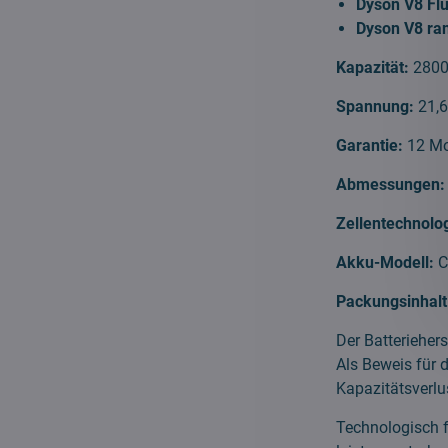
Dyson V8 Flu
Dyson V8 ra
Kapazität:
280
Spannung:
21,
Garantie:
12 M
Abmessungen
Zellentechnolo
Akku-Modell:
C
Packungsinhalt
Der Batteriehers
Als Beweis für 
Kapazitätsverlus
Technologisch f