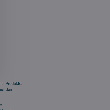
ner Produkte.
auf den
er