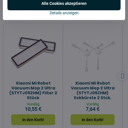
Alle Cookies akzeptieren
Alternative Produkte
Details anzeigen
Xiaomi Mi Robot
Xiaomi Mi Robot
Vacuum Mop 2 Ultra
Vacuum Mop 2 Ultra
(STYTJ05ZHM) Filter 2
(STYTJ05ZHM)
Stück
Eckbürste 2 Stck.
Vorrätig
Vorrätig
10,55 €
7,64 €
In den Korb!
In den Korb!