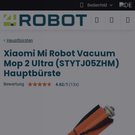
Bedienfeld
Hauptbürsten
Xiaomi Mi Robot Vacuum
Mop 2 Ultra (STYTJ05ZHM)
Hauptbürste
Bewertung
4.62
/
5
(
13
x)