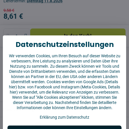
Liefertermin:
Dienstag
11.8.2026
9,58 €
8,61 €
In den Korb!
Datenschutzeinstellungen
Watchdog
Sendungen
Wir verwenden Cookies, um Ihren Besuch auf dieser Website zu
verbessern, ihre Leistung zu analysieren und Daten über ihre
Produzent:
Vysajto.sk
Nutzung zu sammeln. Zu diesem Zweck können wir Tools und
Dienste von Drittanbietern verwenden, und die erfassten Daten
können an Partner in der EU, den USA oder anderen Ländern
✅ Sofort versandfertig
übermittelt werden. Cookies werden von Google Ads (
Details
✅ KOSTENLOSE Lieferung ab 55 EUR
hier
) bzw. von Facebook und Instagram (Meta-Cookies,
Details
hier
) verwendet, um die Relevanz von Anzeigen zu verbessern.
✅14 Tage für die Rücksendung der Ware
Wenn Sie auf "Alle Cookies akzeptieren" klicken, stimmen Sie
dieser Verarbeitung zu. Nachstehend finden Sie detaillierte
Informationen oder können Ihre Einstellungen ändern.
Beschreibung
Erklärung zum Datenschutz
Bewertungen
0