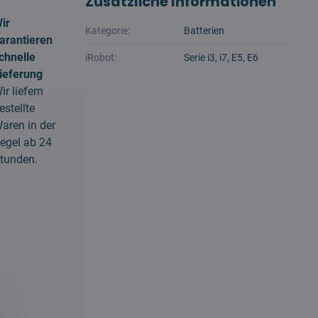
Zusätzliche Informationen
ir
Kategorie:
Batterien
arantieren
chnelle
iRobot:
Serie i3, i7, E5, E6
ieferung
ir liefern
estellte
aren in der
egel ab 24
tunden.