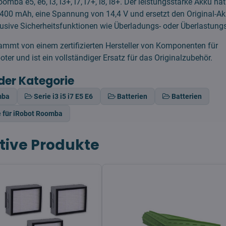
omba e5, e6, i3, i3+, i7, i7+, i8, i8+. Der leistungsstarke Akku hat
400 mAh, eine Spannung von 14,4 V und ersetzt den Original-A
klusive Sicherheitsfunktionen wie Überladungs- oder Überlastung
mmt von einem zertifizierten Hersteller von Komponenten für
ter und ist ein vollständiger Ersatz für das Originalzubehör.
der Kategorie
mba
Serie i3 i5 i7 E5 E6
Batterien
Batterien
e für iRobot Roomba
tive Produkte