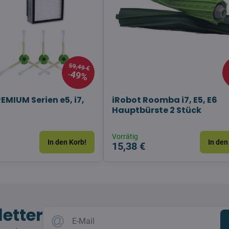
59,49 €
49%
MIUM Serien e5, i7,
iRobot Roomba i7, E5, E6
Hauptbürste 2 Stück
Vorrätig
In den Korb!
In den
15,38 €
etter