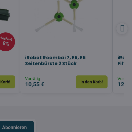
16,76 €
8%
iRobot Roomba i7, E5, E6
iRobo
Seitenbürste 2 Stück
Filter
Vorrätig
Vorräti
 Korb!
In den Korb!
10,55 €
12,48
Abonnieren