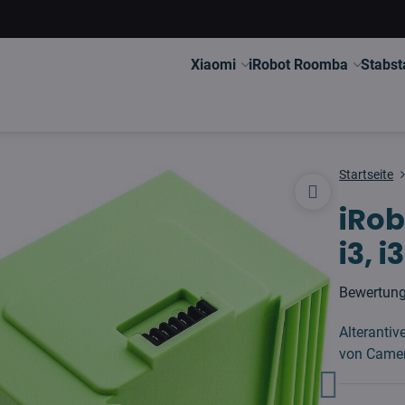
Xiaomi
iRobot Roomba
Stabst
Startseite
iRob
i3, i
Bewertun
Alterantive
von Came