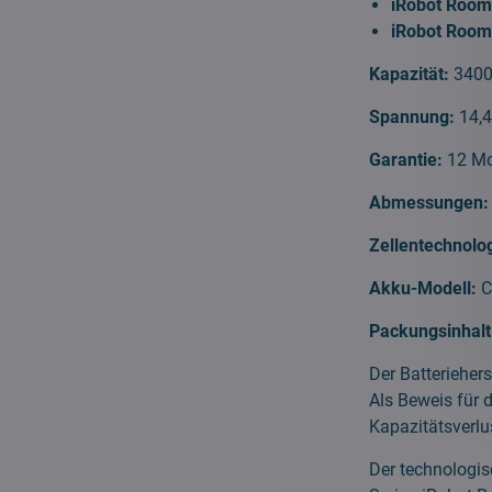
iRobot Roomb
iRobot Room
Kapazität:
340
Spannung:
14,
Garantie:
12 Mo
Abmessungen:
Zellentechnolog
Akku-Modell:
C
Packungsinhalt
Der Batteriehers
Als Beweis für 
Kapazitätsverlus
Der technologis