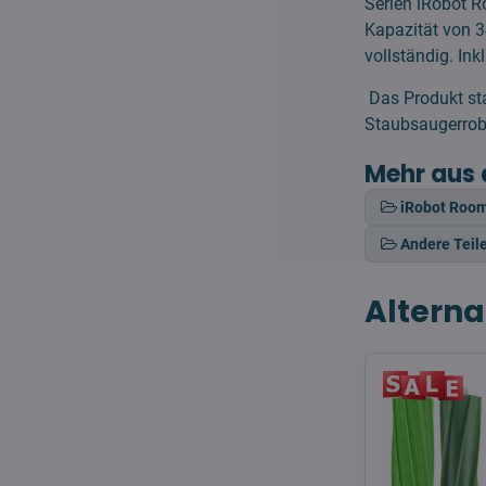
Serien iRobot Ro
Kapazität von 3
vollständig. In
Das Produkt sta
Staubsaugerrobo
Mehr aus 
iRobot Roo
Andere Teil
Alterna