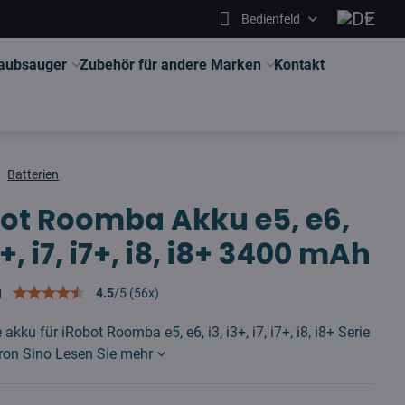
Bedienfeld
aubsauger
Zubehör für andere Marken
Kontakt
Batterien
ot Roomba Akku e5, e6,
3+, i7, i7+, i8, i8+ 3400 mAh
g
4.5
/
5
(
56
x)
 akku für iRobot Roomba e5, e6, i3, i3+, i7, i7+, i8, i8+ Serie
ron Sino
Lesen Sie mehr