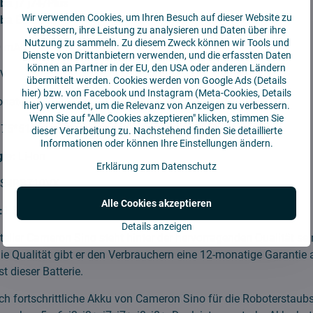
a j7 j7+/Plus
Wir verwenden Cookies, um Ihren Besuch auf dieser Website zu
ba E5 E6 E7
verbessern, ihre Leistung zu analysieren und Daten über ihre
Nutzung zu sammeln. Zu diesem Zweck können wir Tools und
0 mAh
Dienste von Drittanbietern verwenden, und die erfassten Daten
können an Partner in der EU, den USA oder anderen Ländern
4V
übermittelt werden. Cookies werden von Google Ads (
Details
hier
) bzw. von Facebook und Instagram (Meta-Cookies,
Details
nate
hier
) verwendet, um die Relevanz von Anzeigen zu verbessern.
Wenn Sie auf "Alle Cookies akzeptieren" klicken, stimmen Sie
75*51*48 mm
dieser Verarbeitung zu. Nachstehend finden Sie detaillierte
Informationen oder können Ihre Einstellungen ändern.
ie:
Li-lon
Erklärung zum Datenschutz
S-IRB710VX
Alle Cookies akzeptieren
:
1 Stück
Details anzeigen
teller Cameron Sino steht hinter der hervorragenden Qualität sei
die Qualität gibt er den Verbrauchern eine 12-monatige Garantie 
t dieser Batterie.
ch fortschrittliche Akku von Cameron Sino für die Roboterstaub