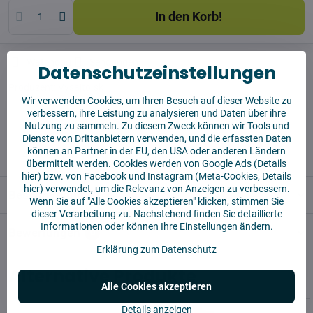
In den Korb!
Watchdog
Sendungen
Datenschutzeinstellungen
Produzent:
Vysajto.sk
Wir verwenden Cookies, um Ihren Besuch auf dieser Website zu
verbessern, ihre Leistung zu analysieren und Daten über ihre
✅ Sofort versandfertig
Nutzung zu sammeln. Zu diesem Zweck können wir Tools und
Dienste von Drittanbietern verwenden, und die erfassten Daten
✅ KOSTENLOSE Lieferung ab 55 EUR
können an Partner in der EU, den USA oder anderen Ländern
✅14 Tage für die Rücksendung der Ware
übermittelt werden. Cookies werden von Google Ads (
Details
hier
) bzw. von Facebook und Instagram (Meta-Cookies,
Details
hier
) verwendet, um die Relevanz von Anzeigen zu verbessern.
Beschreibung
Wenn Sie auf "Alle Cookies akzeptieren" klicken, stimmen Sie
dieser Verarbeitung zu. Nachstehend finden Sie detaillierte
Informationen oder können Ihre Einstellungen ändern.
Bewertungen
0
Erklärung zum Datenschutz
Alternative Produkte
Alle Cookies akzeptieren
Details anzeigen