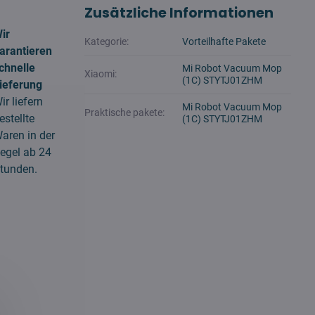
Zusätzliche Informationen
ir
Kategorie:
Vorteilhafte Pakete
arantieren
chnelle
Mi Robot Vacuum Mop
Xiaomi:
(1C) STYTJ01ZHM
ieferung
ir liefern
Mi Robot Vacuum Mop
Praktische pakete:
estellte
(1C) STYTJ01ZHM
aren in der
egel ab 24
tunden.