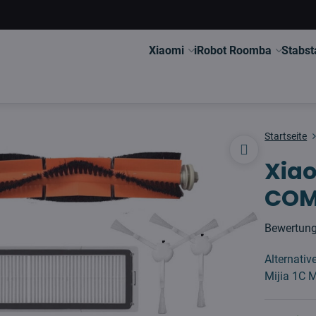
Xiaomi
iRobot Roomba
Stabst
Startseite
Xiao
COM
Bewertun
Alternativ
Mijia 1C