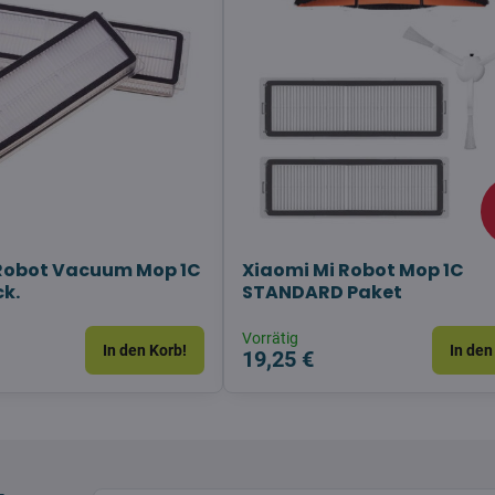
 Robot Vacuum Mop 1C
Xiaomi Mi Robot Mop 1C
ck.
STANDARD Paket
Vorrätig
In den Korb!
In den
19,25 €