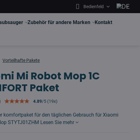
Bedienfeld
aubsauger
Zubehör für andere Marken
Kontakt
Vorteilhafte Pakete
mi Mi Robot Mop 1C
FORT Paket
g
4.89
/
5
(
19
x)
er komfortpaket für den täglichen Gebrauch für Xiaomi
 Mop STYTJ01ZHM
Lesen Sie mehr