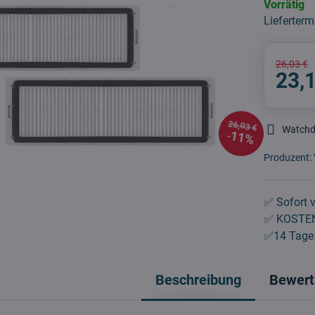
Vorrätig
Lieferterm
26,03 €
23,
26,03 €
Watch
11%
Produzent:
✅ Sofort v
✅ KOSTEN
✅14 Tage 
Beschreibung
Bewert