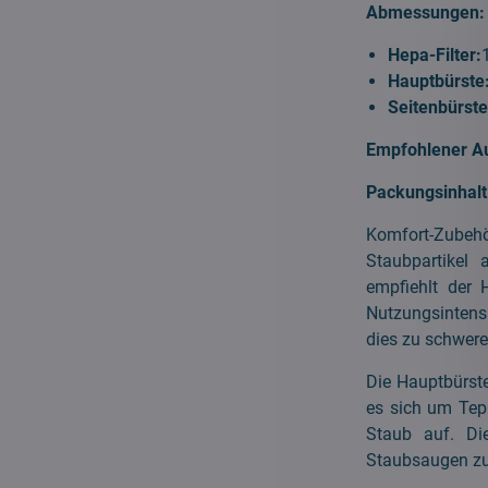
Abmessungen:
Hepa-Filter:
Hauptbürste
Seitenbürst
Empfohlener A
Packungsinhalt
Komfort-Zubehör
Staubpartikel
empfiehlt der 
Nutzungsintens
dies zu schwer
Die Hauptbürst
es sich um Tep
Staub auf. Di
Staubsaugen zu 