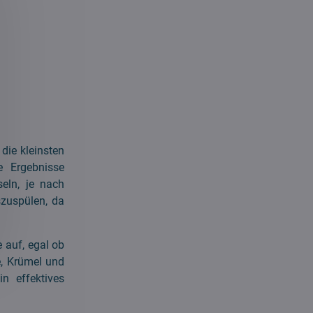
die kleinsten
e Ergebnisse
seln, je nach
szuspülen, da
 auf, egal ob
e, Krümel und
n effektives