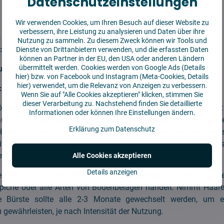
Datenschutzeinstellungen
Wir verwenden Cookies, um Ihren Besuch auf dieser Website zu
150*49*15 mm
verbessern, ihre Leistung zu analysieren und Daten über ihre
:
200*35*35 mm
Nutzung zu sammeln. Zu diesem Zweck können wir Tools und
e:
110*60 mm
Dienste von Drittanbietern verwenden, und die erfassten Daten
können an Partner in der EU, den USA oder anderen Ländern
übermittelt werden. Cookies werden von Google Ads (
Details
ustausch:
3 Monate
hier
) bzw. von Facebook und Instagram (Meta-Cookies,
Details
hier
) verwendet, um die Relevanz von Anzeigen zu verbessern.
:
3 Stück Filter, 1 Stück Hauptbürste, 2 Stück Seitenbürste
Wenn Sie auf "Alle Cookies akzeptieren" klicken, stimmen Sie
dieser Verarbeitung zu. Nachstehend finden Sie detaillierte
set für Xiaomi Mi Robot Mop 1C. Der Staubfilter fängt selbst 
Informationen oder können Ihre Einstellungen ändern.
 auf und verhindert eine Sekundärverschmutzung. Für best
Erklärung zum Datenschutz
Hersteller, den Filter mindestens alle 3 - 6 Monate zu wech
ität. Es wird nicht empfohlen, den Filter zu waschen oder au
en Schäden am Staubsauger führen kann.
Alle Cookies akzeptieren
Details anzeigen
e reinigt und nimmt Schmutz von Oberflächen in Ihrem Zuhause
piche oder alle Arten von Bodenbelägen handelt. Nimmt Haar
e Bürste sollte alle 2-3 Monate gewechselt werden, um ei
gewährleisten, je nach Intensität der Nutzung.