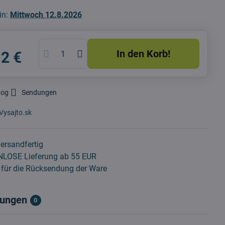
in:
Mittwoch
12.8.2026
In den Korb!
12 €
dog
Sendungen
Vysajto.sk
ersandfertig
LOSE Lieferung ab 55 EUR
für die Rücksendung der Ware
ungen
0